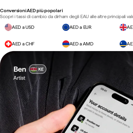
Conversioni AED più popolari
Scopri i tassi di cambio da dirham degli EAU alle altre principali val
AED a USD
AED a EUR
AE
AED a CHF
AED a AMD
AE