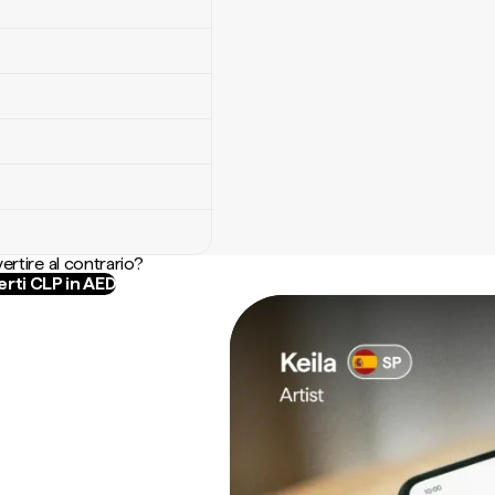
ertire al contrario?
rti CLP in AED