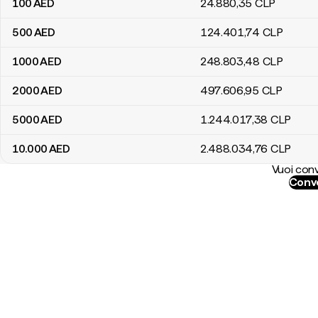
100
AED
24.880
,35
CLP
500
AED
124.401
,74
CLP
1000
AED
248.803
,48
CLP
2000
AED
497.606
,95
CLP
5000
AED
1.244.017
,38
CLP
10.000
AED
2.488.034
,76
CLP
Vuoi conv
Conve