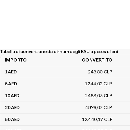
Tabella di conversione da dirham degli EAU a pesos cileni
IMPORTO
CONVERTITO
Tabella di conversione da dirham degli EAU a pesos cileni
1
AED
248
,80
CLP
5
AED
1244
,02
CLP
10
AED
2488
,03
CLP
20
AED
4976
,07
CLP
50
AED
12.440
,17
CLP