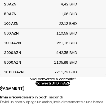
20
AZN
4
,42
BHD
50
AZN
11
,06
BHD
100
AZN
22
,12
BHD
500
AZN
110
,59
BHD
1000
AZN
221
,18
BHD
2000
AZN
442
,35
BHD
5000
AZN
1105
,88
BHD
10.000
AZN
2211
,76
BHD
Vuoi convertire al contrario?
Converti BHD in AZN
PAGAMENTI
Invia e ricevi denaro in pochi secondi
Dividi un conto, ripaga un amico, invia direttamente a una banca