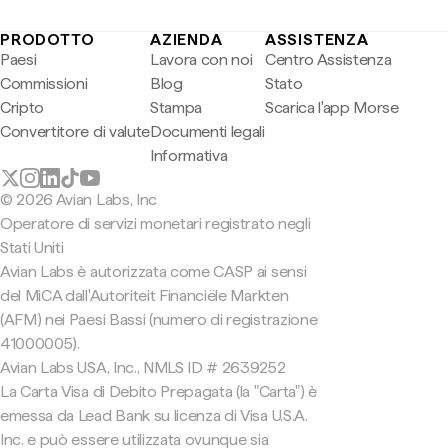
PRODOTTO
AZIENDA
ASSISTENZA
Paesi
Lavora con noi
Centro Assistenza
Commissioni
Blog
Stato
Cripto
Stampa
Scarica l'app Morse
Convertitore di valute
Documenti legali
Informativa
© 2026 Avian Labs, Inc
Operatore di servizi monetari registrato negli
Stati Uniti
Avian Labs è autorizzata come CASP ai sensi
del MiCA dall'Autoriteit Financiële Markten
(AFM) nei Paesi Bassi (numero di registrazione
41000005).
Avian Labs USA, Inc., NMLS ID # 2639252
La Carta Visa di Debito Prepagata (la "Carta") è
emessa da Lead Bank su licenza di Visa U.S.A.
Inc. e può essere utilizzata ovunque sia