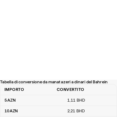
Tabella di conversione da manat azeri a dinari del Bahrein
IMPORTO
CONVERTITO
Tabella di conversione da manat azeri a dinari del Bahrein
5
AZN
1
,11
BHD
10
AZN
2
,21
BHD