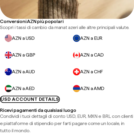
Conversioni AZN più popolari
Scopri i tassi di cambio da manat azeri alle altre principali valute.
AZN a USD
AZN a EUR
AZN a GBP
AZN a CAD
AZN a AUD
AZN a CHF
AZN a AED
AZN a AMD
USD ACCOUNT DETAILS
Ricevi pagamenti da qualsiasi luogo
Condividi i tuoi dettagli di conto USD, EUR, MXN e BRL con clienti
e piattaforme di stipendio per farti pagare come un locale, in
tutto il mondo.