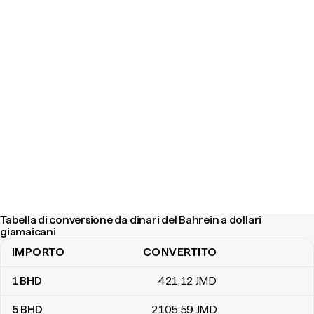
Tabella di conversione da dinari del Bahrein a dollari
giamaicani
IMPORTO
CONVERTITO
Tabella di conversione da dinari del Bahrein a dollari giamaicani
1
BHD
421
,12
JMD
5
BHD
2105
,59
JMD