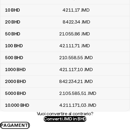
10
BHD
4211
,17
JMD
20
BHD
8422
,34
JMD
50
BHD
21.055
,86
JMD
100
BHD
42.111
,71
JMD
500
BHD
210.558
,55
JMD
1000
BHD
421.117
,10
JMD
2000
BHD
842.234
,21
JMD
5000
BHD
2.105.585
,51
JMD
10.000
BHD
4.211.171
,03
JMD
Vuoi convertire al contrario?
Converti JMD in BHD
PAGAMENTI