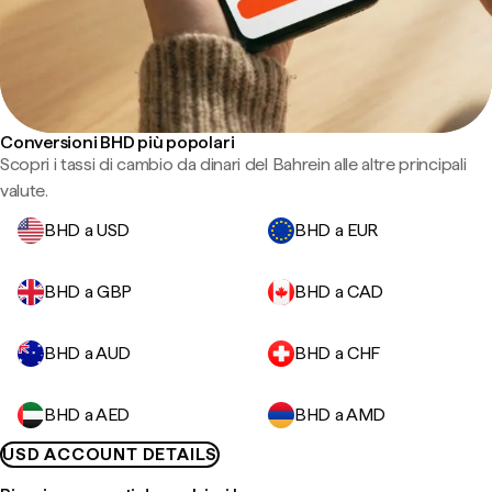
Conversioni BHD più popolari
Scopri i tassi di cambio da dinari del Bahrein alle altre principali
valute.
BHD a USD
BHD a EUR
BHD a GBP
BHD a CAD
BHD a AUD
BHD a CHF
BHD a AED
BHD a AMD
USD ACCOUNT DETAILS