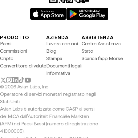
PRODOTTO
AZIENDA
ASSISTENZA
Paesi
Lavora con noi
Centro Assistenza
Commissioni
Blog
Stato
Cripto
Stampa
Scarica l'app Morse
Convertitore di valute
Documenti legali
Informativa
© 2026 Avian Labs, Inc
Operatore di servizi monetari registrato negli
Stati Uniti
Avian Labs è autorizzata come CASP ai sensi
del MiCA dall'Autoriteit Financiële Markten
(AFM) nei Paesi Bassi (numero di registrazione
41000005).