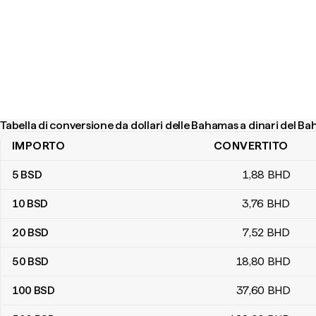
Tabella di conversione da dollari delle Bahamas a dinari del Ba
IMPORTO
CONVERTITO
Tabella di conversione da dollari delle Bahamas a dinari del Bahrei
5
BSD
1
,88
BHD
10
BSD
3
,76
BHD
20
BSD
7
,52
BHD
50
BSD
18
,80
BHD
100
BSD
37
,60
BHD