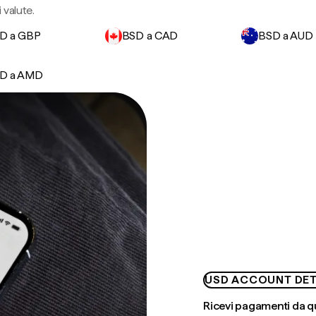
 valute.
D a GBP
BSD a CAD
BSD a AUD
D a AMD
USD ACCOUNT DET
Ricevi pagamenti da q