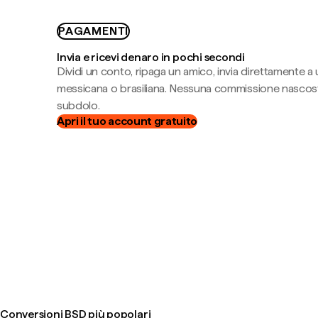
PAGAMENTI
Invia e ricevi denaro in pochi secondi
Dividi un conto, ripaga un amico, invia direttamente a
messicana o brasiliana. Nessuna commissione nascost
subdolo.
Apri il tuo account gratuito
Conversioni BSD più popolari