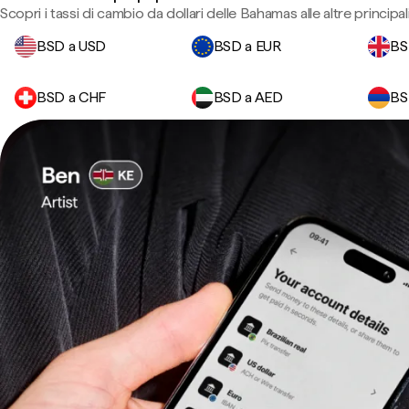
Scopri i tassi di cambio da dollari delle Bahamas alle altre principali
BSD a USD
BSD a EUR
BS
BSD a CHF
BSD a AED
BS