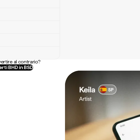
ertire al contrario?
rti BHD in BSD