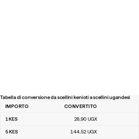
Tabella di conversione da scellini kenioti a scellini ugandesi
IMPORTO
CONVERTITO
Tabella di conversione da scellini kenioti a scellini ugandesi
1
KES
28
,90
UGX
5
KES
144
,52
UGX