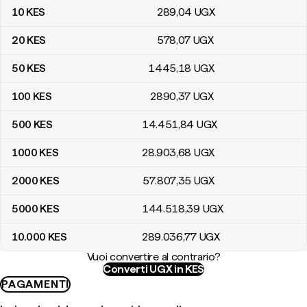
10
KES
289
,04
UGX
20
KES
578
,07
UGX
50
KES
1445
,18
UGX
100
KES
2890
,37
UGX
500
KES
14.451
,84
UGX
1000
KES
28.903
,68
UGX
2000
KES
57.807
,35
UGX
5000
KES
144.518
,39
UGX
10.000
KES
289.036
,77
UGX
Vuoi convertire al contrario?
Converti UGX in KES
PAGAMENTI