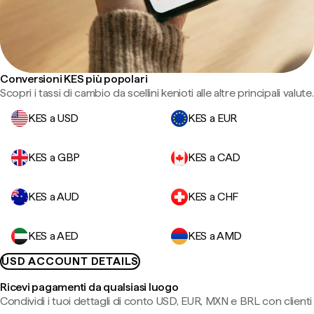
Conversioni KES più popolari
Scopri i tassi di cambio da scellini kenioti alle altre principali valute.
KES a USD
KES a EUR
KES a GBP
KES a CAD
KES a AUD
KES a CHF
KES a AED
KES a AMD
USD ACCOUNT DETAILS
Ricevi pagamenti da qualsiasi luogo
Condividi i tuoi dettagli di conto USD, EUR, MXN e BRL con clienti