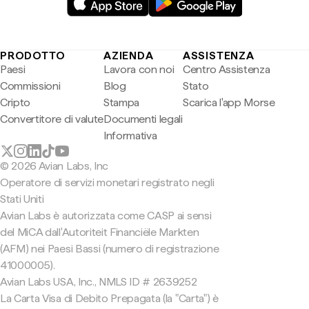
PRODOTTO
AZIENDA
ASSISTENZA
Paesi
Lavora con noi
Centro Assistenza
Commissioni
Blog
Stato
Cripto
Stampa
Scarica l'app Morse
Convertitore di valute
Documenti legali
Informativa
© 2026 Avian Labs, Inc
Operatore di servizi monetari registrato negli
Stati Uniti
Avian Labs è autorizzata come CASP ai sensi
del MiCA dall'Autoriteit Financiële Markten
(AFM) nei Paesi Bassi (numero di registrazione
41000005).
Avian Labs USA, Inc., NMLS ID # 2639252
La Carta Visa di Debito Prepagata (la "Carta") è