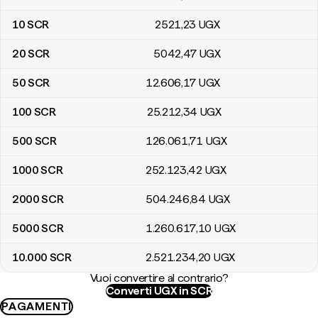
10
SCR
2521
,23
UGX
20
SCR
5042
,47
UGX
50
SCR
12.606
,17
UGX
100
SCR
25.212
,34
UGX
500
SCR
126.061
,71
UGX
1000
SCR
252.123
,42
UGX
2000
SCR
504.246
,84
UGX
5000
SCR
1.260.617
,10
UGX
10.000
SCR
2.521.234
,20
UGX
Vuoi convertire al contrario?
Converti UGX in SCR
PAGAMENTI