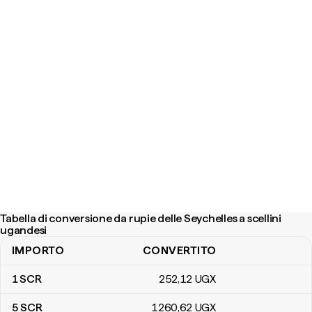
Tabella di conversione da rupie delle Seychelles a scellini
ugandesi
IMPORTO
CONVERTITO
Tabella di conversione da rupie delle Seychelles a scellini ugandes
1
SCR
252
,12
UGX
5
SCR
1260
,62
UGX