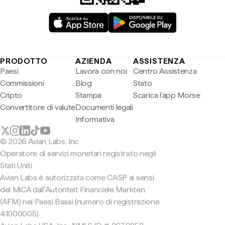
PRODOTTO
AZIENDA
ASSISTENZA
Paesi
Lavora con noi
Centro Assistenza
Commissioni
Blog
Stato
Cripto
Stampa
Scarica l'app Morse
Convertitore di valute
Documenti legali
Informativa
© 2026 Avian Labs, Inc
Operatore di servizi monetari registrato negli
Stati Uniti
Avian Labs è autorizzata come CASP ai sensi
del MiCA dall'Autoriteit Financiële Markten
(AFM) nei Paesi Bassi (numero di registrazione
41000005).