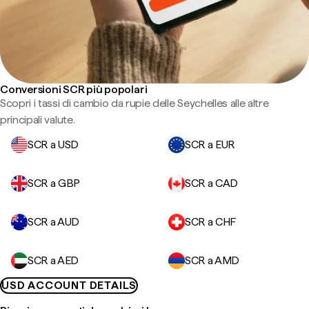
Conversioni SCR più popolari
Scopri i tassi di cambio da rupie delle Seychelles alle altre
principali valute.
SCR a USD
SCR a EUR
SCR a GBP
SCR a CAD
SCR a AUD
SCR a CHF
SCR a AED
SCR a AMD
USD ACCOUNT DETAILS