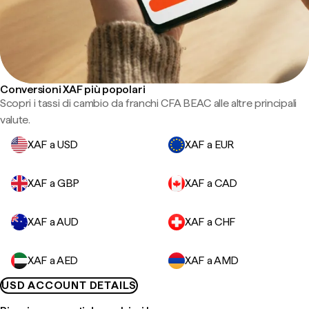
Conversioni XAF più popolari
Scopri i tassi di cambio da franchi CFA BEAC alle altre principali
valute.
XAF a USD
XAF a EUR
XAF a GBP
XAF a CAD
XAF a AUD
XAF a CHF
XAF a AED
XAF a AMD
USD ACCOUNT DETAILS