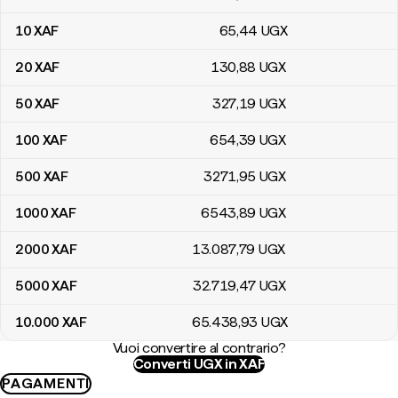
10
XAF
65
,44
UGX
20
XAF
130
,88
UGX
50
XAF
327
,19
UGX
100
XAF
654
,39
UGX
500
XAF
3271
,95
UGX
1000
XAF
6543
,89
UGX
2000
XAF
13.087
,79
UGX
5000
XAF
32.719
,47
UGX
10.000
XAF
65.438
,93
UGX
Vuoi convertire al contrario?
Converti UGX in XAF
PAGAMENTI