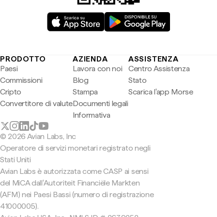
PRODOTTO
AZIENDA
ASSISTENZA
Paesi
Lavora con noi
Centro Assistenza
Commissioni
Blog
Stato
Cripto
Stampa
Scarica l'app Morse
Convertitore di valute
Documenti legali
Informativa
© 2026 Avian Labs, Inc
Operatore di servizi monetari registrato negli
Stati Uniti
Avian Labs è autorizzata come CASP ai sensi
del MiCA dall'Autoriteit Financiële Markten
(AFM) nei Paesi Bassi (numero di registrazione
41000005).