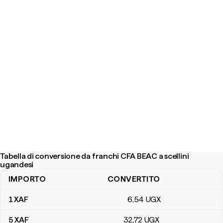
Tabella di conversione da franchi CFA BEAC a scellini
ugandesi
IMPORTO
CONVERTITO
Tabella di conversione da franchi CFA BEAC a scellini ugandesi
1
XAF
6
,54
UGX
5
XAF
32
,72
UGX