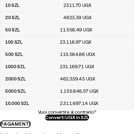
10
SZL
2311
,70
UGX
20
SZL
4623
,39
UGX
50
SZL
11.558
,49
UGX
100
SZL
23.116
,97
UGX
500
SZL
115.584
,86
UGX
1000
SZL
231.169
,71
UGX
2000
SZL
462.339
,43
UGX
5000
SZL
1.155.848
,57
UGX
10.000
SZL
2.311.697
,14
UGX
Vuoi convertire al contrario?
Converti UGX in SZL
PAGAMENTI