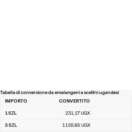
Tabella di conversione da emalangeni a scellini ugandesi
IMPORTO
CONVERTITO
Tabella di conversione da emalangeni a scellini ugandesi
1
SZL
231
,17
UGX
5
SZL
1155
,85
UGX