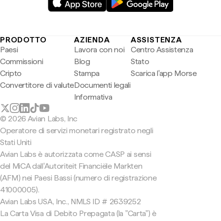
PRODOTTO
AZIENDA
ASSISTENZA
Paesi
Lavora con noi
Centro Assistenza
Commissioni
Blog
Stato
Cripto
Stampa
Scarica l'app Morse
Convertitore di valute
Documenti legali
Informativa
© 2026 Avian Labs, Inc
Operatore di servizi monetari registrato negli
Stati Uniti
Avian Labs è autorizzata come CASP ai sensi
del MiCA dall'Autoriteit Financiële Markten
(AFM) nei Paesi Bassi (numero di registrazione
41000005).
Avian Labs USA, Inc., NMLS ID # 2639252
La Carta Visa di Debito Prepagata (la "Carta") è