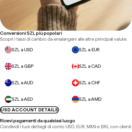
Conversioni SZL più popolari
Scopri i tassi di cambio da emalangeni alle altre principali valute.
SZL a USD
SZL a EUR
SZL a GBP
SZL a CAD
SZL a AUD
SZL a CHF
SZL a AED
SZL a AMD
USD ACCOUNT DETAILS
Ricevi pagamenti da qualsiasi luogo
Condividi i tuoi dettagli di conto USD, EUR, MXN e BRL con clienti