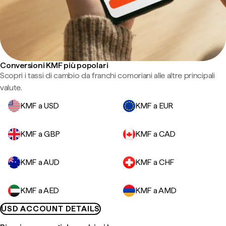
Conversioni KMF più popolari
Scopri i tassi di cambio da franchi comoriani alle altre principali
valute.
KMF a USD
KMF a EUR
KMF a GBP
KMF a CAD
KMF a AUD
KMF a CHF
KMF a AED
KMF a AMD
USD ACCOUNT DETAILS