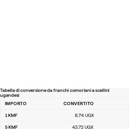
Tabella di conversione da franchi comoriani a scellini
ugandesi
IMPORTO
CONVERTITO
Tabella di conversione da franchi comoriani a scellini ugandesi
1
KMF
8
,74
UGX
5
KMF
43
,72
UGX