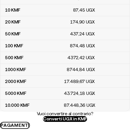
10
KMF
87
,45
UGX
20
KMF
174
,90
UGX
50
KMF
437
,24
UGX
100
KMF
874
,48
UGX
500
KMF
4372
,42
UGX
1000
KMF
8744
,84
UGX
2000
KMF
17.489
,67
UGX
5000
KMF
43.724
,18
UGX
10.000
KMF
87.448
,36
UGX
Vuoi convertire al contrario?
Converti UGX in KMF
PAGAMENTI