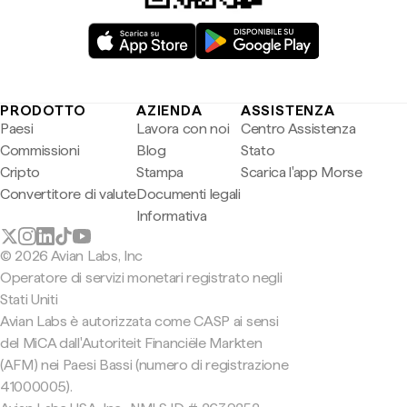
PRODOTTO
AZIENDA
ASSISTENZA
Paesi
Lavora con noi
Centro Assistenza
Commissioni
Blog
Stato
Cripto
Stampa
Scarica l'app Morse
Convertitore di valute
Documenti legali
Informativa
© 2026 Avian Labs, Inc
Operatore di servizi monetari registrato negli
Stati Uniti
Avian Labs è autorizzata come CASP ai sensi
del MiCA dall'Autoriteit Financiële Markten
(AFM) nei Paesi Bassi (numero di registrazione
41000005).