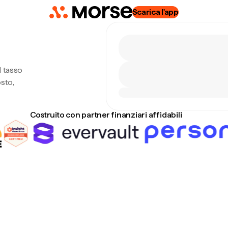
Scarica l'app
l tasso
sto,
Costruito con partner finanziari affidabili