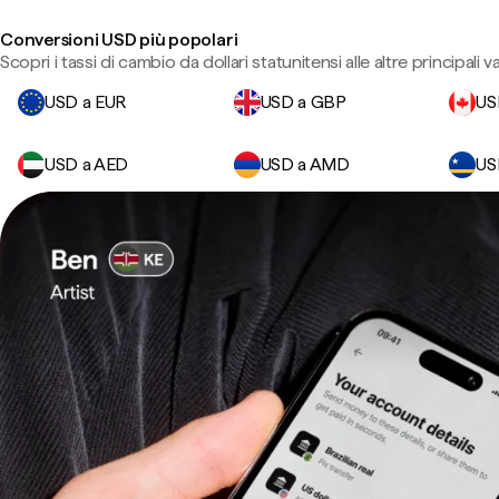
Conversioni USD più popolari
Scopri i tassi di cambio da dollari statunitensi alle altre principali va
USD a EUR
USD a GBP
US
USD a AED
USD a AMD
US