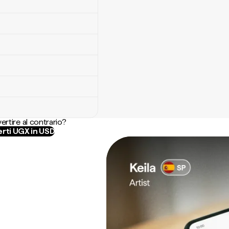
ertire al contrario?
rti UGX in USD