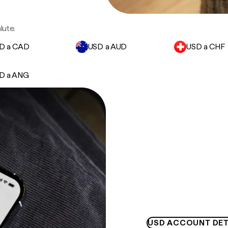
lute.
D a CAD
USD a AUD
USD a CHF
D a ANG
USD ACCOUNT DET