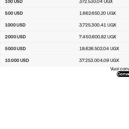
100
USD
372.530
,04
UGX
500
USD
1.862.650
,20
UGX
1000
USD
3.725.300
,41
UGX
2000
USD
7.450.600
,82
UGX
5000
USD
18.626.502
,04
UGX
10.000
USD
37.253.004
,09
UGX
Vuoi conv
Conve