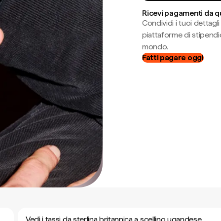
Ricevi pagamenti da q
Condividi i tuoi dettag
piattaforme di stipendio
mondo.
Fatti pagare oggi
Vedi i tassi da sterlina britannica a scellino ugandese