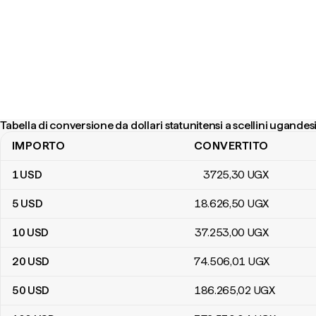
Tabella di conversione da dollari statunitensi a scellini ugandes
IMPORTO
CONVERTITO
Tabella di conversione da dollari statunitensi a scellini ugandesi
1
USD
3725
,30
UGX
5
USD
18.626
,50
UGX
10
USD
37.253
,00
UGX
20
USD
74.506
,01
UGX
50
USD
186.265
,02
UGX