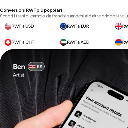
Conversioni RWF più popolari
Scopri i tassi di cambio da franchi ruandesi alle altre principali valu
RWF a USD
RWF a EUR
RW
RWF a CHF
RWF a AED
RW