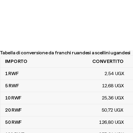
Tabella di conversione da franchi ruandesi a scellini ugandesi
IMPORTO
CONVERTITO
Tabella di conversione da franchi ruandesi a scellini ugandesi
1
RWF
2
,54
UGX
5
RWF
12
,68
UGX
10
RWF
25
,36
UGX
20
RWF
50
,72
UGX
50
RWF
126
,80
UGX