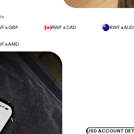
te.
F a GBP
RWF a CAD
RWF a AUD
F a AMD
USD ACCOUNT DET