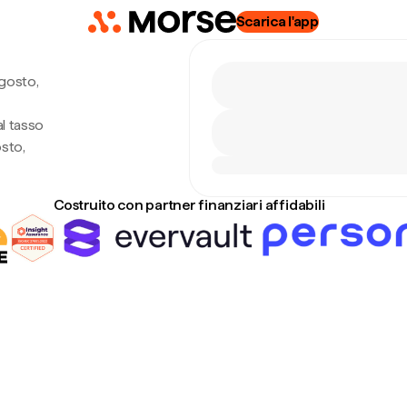
Scarica l'app
gosto,
l tasso
sto,
Costruito con partner finanziari affidabili