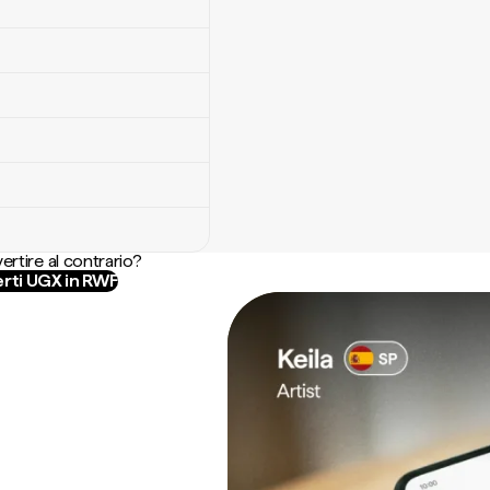
ertire al contrario?
rti UGX in RWF