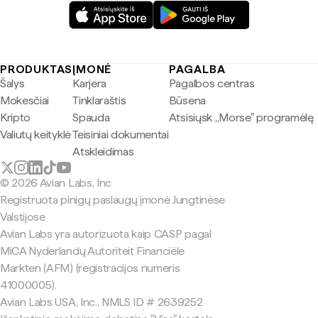
PRODUKTAS
ĮMONĖ
PAGALBA
Šalys
Karjera
Pagalbos centras
Mokesčiai
Tinklaraštis
Būsena
Kripto
Spauda
Atsisiųsk „Morse" programėlę
Valiutų keityklė
Teisiniai dokumentai
Atskleidimas
© 2026 Avian Labs, Inc
Registruota pinigų paslaugų įmonė Jungtinėse
Valstijose
Avian Labs yra autorizuota kaip CASP pagal
MiCA Nyderlandų Autoriteit Financiële
Markten (AFM) (registracijos numeris
41000005).
Avian Labs USA, Inc., NMLS ID # 2639252