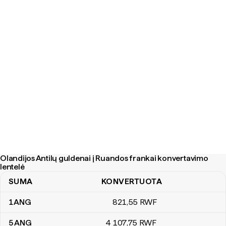
Olandijos Antilų guldenai į Ruandos frankai konvertavimo
lentelė
SUMA
KONVERTUOTA
Olandijos Antilų guldenai į Ruandos frankai konvertavimo lentelė
1
ANG
821
,55
RWF
5
ANG
4 107
,75
RWF