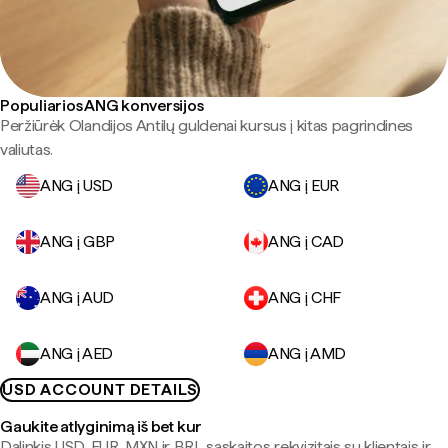
Populiarios ANG konversijos
Peržiūrėk Olandijos Antilų guldenai kursus į kitas pagrindines
valiutas.
ANG į USD
ANG į EUR
ANG į GBP
ANG į CAD
ANG į AUD
ANG į CHF
ANG į AED
ANG į AMD
USD ACCOUNT DETAILS
Gaukite atlyginimą iš bet kur
Dalinkis USD, EUR, MXN ir BRL sąskaitos rekvizitais su klientais ir