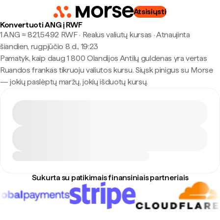
Atsisiųsti
Konvertuoti ANG į RWF
1 ANG ≈ 821,5492 RWF · Realus valiutų kursas
·
Atnaujinta
šiandien, rugpjūčio 8 d., 19:23
Pamatyk, kaip daug 1 800 Olandijos Antilų guldenas yra vertas
Ruandos frankas tikruoju valiutos kursu. Siųsk pinigus su Morse
— jokių paslėptų maržų, jokių išduotų kursų.
Sukurta su patikimais finansiniais partneriais