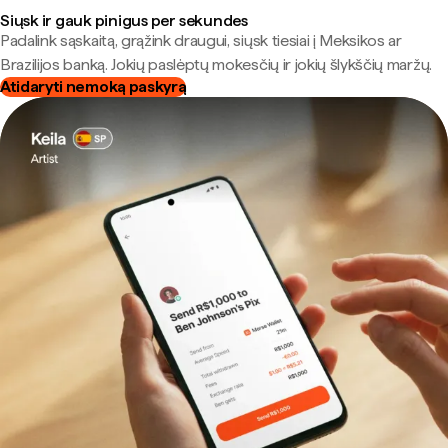
Siųsk ir gauk pinigus per sekundes
Padalink sąskaitą, grąžink draugui, siųsk tiesiai į Meksikos ar
Brazilijos banką. Jokių paslėptų mokesčių ir jokių šlykščių maržų.
Atidaryti nemoką paskyrą