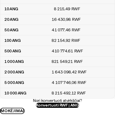
10
ANG
8 215
,49
RWF
20
ANG
16 430
,98
RWF
50
ANG
41 077
,46
RWF
100
ANG
82 154
,92
RWF
500
ANG
410 774
,61
RWF
1 000
ANG
821 549
,21
RWF
2 000
ANG
1 643 098
,42
RWF
5 000
ANG
4 107 746
,06
RWF
10 000
ANG
8 215 492
,12
RWF
Nori konvertuoti atvirkščiai?
Konvertuoti RWF į ANG
MOKĖJIMAI