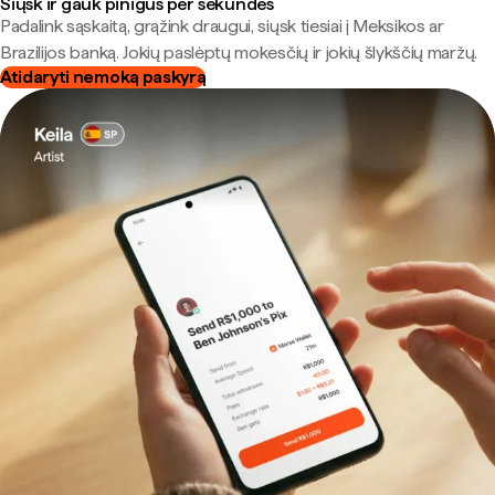
Siųsk ir gauk pinigus per sekundes
Padalink sąskaitą, grąžink draugui, siųsk tiesiai į Meksikos ar
Brazilijos banką. Jokių paslėptų mokesčių ir jokių šlykščių maržų.
Atidaryti nemoką paskyrą