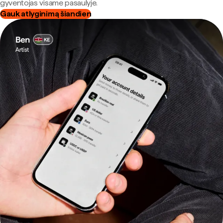
gyventojas visame pasaulyje.
Gauk atlyginimą šiandien