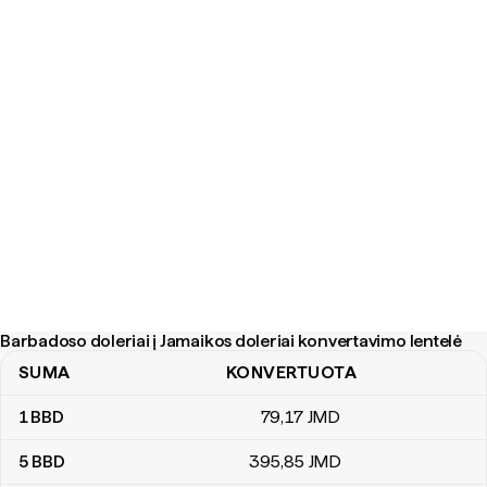
Barbadoso doleriai į Jamaikos doleriai konvertavimo lentelė
SUMA
KONVERTUOTA
Barbadoso doleriai į Jamaikos doleriai konvertavimo lentelė
1
BBD
79
,17
JMD
5
BBD
395
,85
JMD