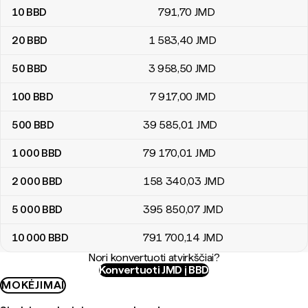
10
BBD
791
,70
JMD
20
BBD
1 583
,40
JMD
50
BBD
3 958
,50
JMD
100
BBD
7 917
,00
JMD
500
BBD
39 585
,01
JMD
1 000
BBD
79 170
,01
JMD
2 000
BBD
158 340
,03
JMD
5 000
BBD
395 850
,07
JMD
10 000
BBD
791 700
,14
JMD
Nori konvertuoti atvirkščiai?
Konvertuoti JMD į BBD
MOKĖJIMAI