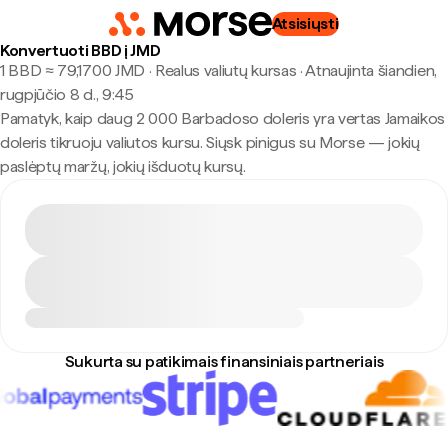
Atsisiųsti
Konvertuoti BBD į JMD
1 BBD ≈ 79,1700 JMD · Realus valiutų kursas
·
Atnaujinta šiandien,
rugpjūčio 8 d., 9:45
Pamatyk, kaip daug 2 000 Barbadoso doleris yra vertas Jamaikos
doleris tikruoju valiutos kursu. Siųsk pinigus su Morse — jokių
paslėptų maržų, jokių išduotų kursų.
Sukurta su patikimais finansiniais partneriais