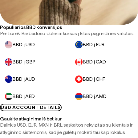
Populiarios BBD konversijos
Peržiūrėk Barbadoso doleriai kursus į kitas pagrindines valiutas.
BBD į USD
BBD į EUR
BBD į GBP
BBD į CAD
BBD į AUD
BBD į CHF
BBD į AED
BBD į AMD
USD ACCOUNT DETAILS
Gaukite atlyginimą iš bet kur
Dalinkis USD, EUR, MXN ir BRL sąskaitos rekvizitais su klientais ir
atlyginimo sistemomis, kad jie galėtų mokėti tau kaip lokalus