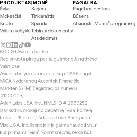
PRODUKTAS
ĮMONĖ
PAGALBA
Šalys
Karjera
Pagalbos centras
Mokesčiai
Tinklaraštis
Būsena
Kripto
Spauda
Atsisiųsk „Morse" programėlę
Valiutų keityklė
Teisiniai dokumentai
Atskleidimas
© 2026 Avian Labs, Inc
Registruota pinigų paslaugų įmonė Jungtinėse
Valstijose
Avian Labs yra autorizuota kaip CASP pagal
MiCA Nyderlandų Autoriteit Financiële
Markten (AFM) (registracijos numeris
41000005).
Avian Labs USA, Inc., NMLS ID # 2639252
Išankstinio mokėjimo debetinę "Visa" kortelę
(toliau – "Kortelė") išduoda Lead Bank pagal
Visa U.S.A. Inc. licenciją ir ją galima naudoti visur,
kur priimama "Visa". Norint kreiptis, reikia būti