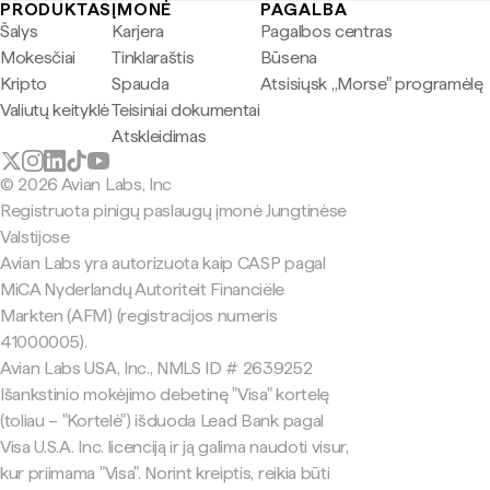
PRODUKTAS
ĮMONĖ
PAGALBA
Šalys
Karjera
Pagalbos centras
Mokesčiai
Tinklaraštis
Būsena
Kripto
Spauda
Atsisiųsk „Morse" programėlę
Valiutų keityklė
Teisiniai dokumentai
Atskleidimas
© 2026 Avian Labs, Inc
Registruota pinigų paslaugų įmonė Jungtinėse
Valstijose
Avian Labs yra autorizuota kaip CASP pagal
MiCA Nyderlandų Autoriteit Financiële
Markten (AFM) (registracijos numeris
41000005).
Avian Labs USA, Inc., NMLS ID # 2639252
Išankstinio mokėjimo debetinę "Visa" kortelę
(toliau – "Kortelė") išduoda Lead Bank pagal
Visa U.S.A. Inc. licenciją ir ją galima naudoti visur,
kur priimama "Visa". Norint kreiptis, reikia būti