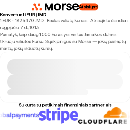
Atsisiųsti
Konvertuoti EUR į JMD
1 EUR ≈ 182,5470 JMD · Realus valiutų kursas
·
Atnaujinta šiandien,
rugpjūčio 7 d., 10:13
Pamatyk, kaip daug 1 000 Euras yra vertas Jamaikos doleris
tikruoju valiutos kursu. Siųsk pinigus su Morse — jokių paslėptų
maržų, jokių išduotų kursų.
Sukurta su patikimais finansiniais partneriais