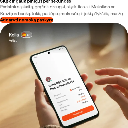
Siųsk ir gauk pinigus per sekundes
Padalink sąskaitą, grąžink draugui, siųsk tiesiai į Meksikos ar
Brazilijos banką. Jokių paslėptų mokesčių ir jokių šlykščių maržų.
Atidaryti nemoką paskyrą