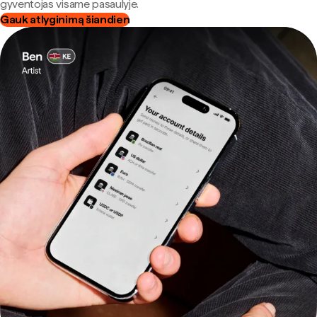
gyventojas visame pasaulyje.
Gauk atlyginimą šiandien