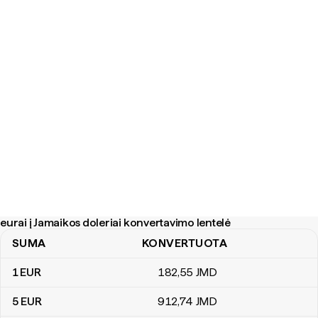
eurai į Jamaikos doleriai konvertavimo lentelė
SUMA
KONVERTUOTA
eurai į Jamaikos doleriai konvertavimo lentelė
1
EUR
182
,55
JMD
5
EUR
912
,74
JMD