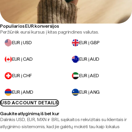
Populiarios EUR konversijos
Peržiūrėk eurai kursus į kitas pagrindines valiutas.
EUR į USD
EUR į GBP
EUR į CAD
EUR į AUD
EUR į CHF
EUR į AED
EUR į AMD
EUR į ANG
USD ACCOUNT DETAILS
Gaukite atlyginimą iš bet kur
Dalinkis USD, EUR, MXN ir BRL sąskaitos rekvizitais su klientais ir
atlyginimo sistemomis, kad jie galėtų mokėti tau kaip lokalus