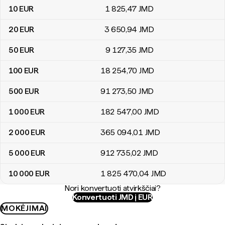
10
EUR
1 825
,47
JMD
20
EUR
3 650
,94
JMD
50
EUR
9 127
,35
JMD
100
EUR
18 254
,70
JMD
500
EUR
91 273
,50
JMD
1 000
EUR
182 547
,00
JMD
2 000
EUR
365 094
,01
JMD
5 000
EUR
912 735
,02
JMD
10 000
EUR
1 825 470
,04
JMD
Nori konvertuoti atvirkščiai?
Konvertuoti JMD į EUR
MOKĖJIMAI