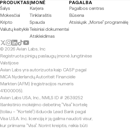
PRODUKTAS
ĮMONĖ
PAGALBA
Šalys
Karjera
Pagalbos centras
Mokesčiai
Tinklaraštis
Būsena
Kripto
Spauda
Atsisiųsk „Morse" programėlę
Valiutų keityklė
Teisiniai dokumentai
Atskleidimas
© 2026 Avian Labs, Inc
Registruota pinigų paslaugų įmonė Jungtinėse
Valstijose
Avian Labs yra autorizuota kaip CASP pagal
MiCA Nyderlandų Autoriteit Financiële
Markten (AFM) (registracijos numeris
41000005).
Avian Labs USA, Inc., NMLS ID # 2639252
Išankstinio mokėjimo debetinę "Visa" kortelę
(toliau – "Kortelė") išduoda Lead Bank pagal
Visa U.S.A. Inc. licenciją ir ją galima naudoti visur,
kur priimama "Visa". Norint kreiptis, reikia būti