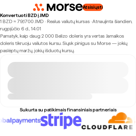
Atsisiųsti
Konvertuoti BZD į JMD
1 BZD ≈ 79,1700 JMD · Realus valiutų kursas
·
Atnaujinta šiandien,
rugpjūčio 6 d., 14:01
Pamatyk, kaip daug 2 000 Belizo doleris yra vertas Jamaikos
doleris tikruoju valiutos kursu. Siųsk pinigus su Morse — jokių
paslėptų maržų, jokių išduotų kursų.
Sukurta su patikimais finansiniais partneriais