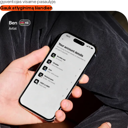
gyventojas visame pasaulyje.
Gauk atlyginimą šiandien