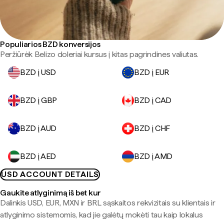
Populiarios BZD konversijos
Peržiūrėk Belizo doleriai kursus į kitas pagrindines valiutas.
BZD į USD
BZD į EUR
BZD į GBP
BZD į CAD
BZD į AUD
BZD į CHF
BZD į AED
BZD į AMD
USD ACCOUNT DETAILS
Gaukite atlyginimą iš bet kur
Dalinkis USD, EUR, MXN ir BRL sąskaitos rekvizitais su klientais ir
atlyginimo sistemomis, kad jie galėtų mokėti tau kaip lokalus