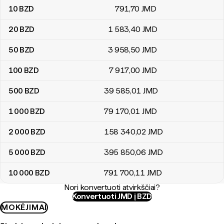
10
BZD
791
,70
JMD
20
BZD
1 583
,40
JMD
50
BZD
3 958
,50
JMD
100
BZD
7 917
,00
JMD
500
BZD
39 585
,01
JMD
1 000
BZD
79 170
,01
JMD
2 000
BZD
158 340
,02
JMD
5 000
BZD
395 850
,06
JMD
10 000
BZD
791 700
,11
JMD
Nori konvertuoti atvirkščiai?
Konvertuoti JMD į BZD
MOKĖJIMAI