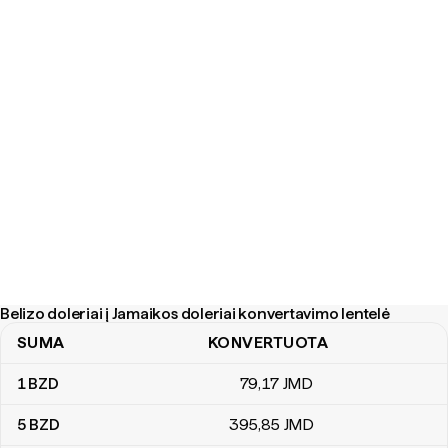
Belizo doleriai į Jamaikos doleriai konvertavimo lentelė
SUMA
KONVERTUOTA
Belizo doleriai į Jamaikos doleriai konvertavimo lentelė
1
BZD
79
,17
JMD
5
BZD
395
,85
JMD