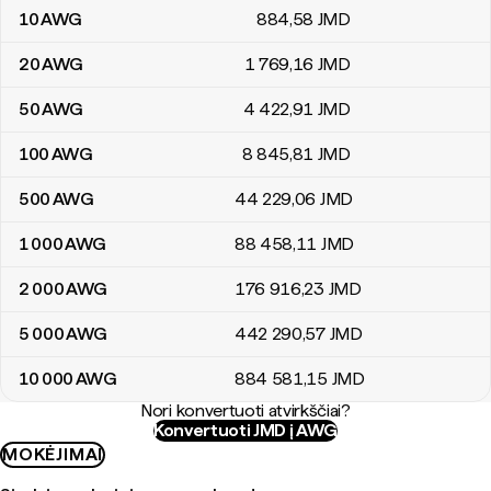
10
AWG
884
,58
JMD
20
AWG
1 769
,16
JMD
50
AWG
4 422
,91
JMD
100
AWG
8 845
,81
JMD
500
AWG
44 229
,06
JMD
1 000
AWG
88 458
,11
JMD
2 000
AWG
176 916
,23
JMD
5 000
AWG
442 290
,57
JMD
10 000
AWG
884 581
,15
JMD
Nori konvertuoti atvirkščiai?
Konvertuoti JMD į AWG
MOKĖJIMAI