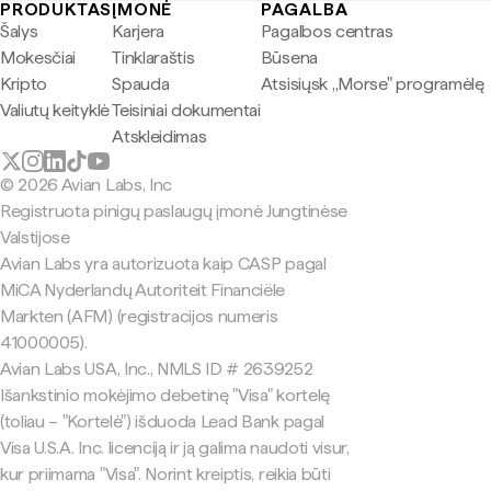
PRODUKTAS
ĮMONĖ
PAGALBA
Šalys
Karjera
Pagalbos centras
Mokesčiai
Tinklaraštis
Būsena
Kripto
Spauda
Atsisiųsk „Morse" programėlę
Valiutų keityklė
Teisiniai dokumentai
Atskleidimas
© 2026 Avian Labs, Inc
Registruota pinigų paslaugų įmonė Jungtinėse
Valstijose
Avian Labs yra autorizuota kaip CASP pagal
MiCA Nyderlandų Autoriteit Financiële
Markten (AFM) (registracijos numeris
41000005).
Avian Labs USA, Inc., NMLS ID # 2639252
Išankstinio mokėjimo debetinę "Visa" kortelę
(toliau – "Kortelė") išduoda Lead Bank pagal
Visa U.S.A. Inc. licenciją ir ją galima naudoti visur,
kur priimama "Visa". Norint kreiptis, reikia būti