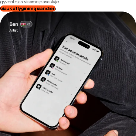
gyventojas visame pasaulyje.
Gauk atlyginimą šiandien