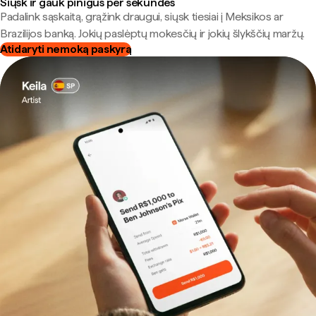
Siųsk ir gauk pinigus per sekundes
Padalink sąskaitą, grąžink draugui, siųsk tiesiai į Meksikos ar
Brazilijos banką. Jokių paslėptų mokesčių ir jokių šlykščių maržų.
Atidaryti nemoką paskyrą