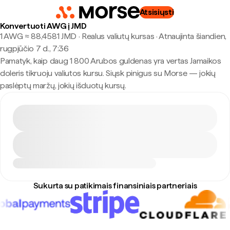
Atsisiųsti
Konvertuoti AWG į JMD
1 AWG ≈ 88,4581 JMD · Realus valiutų kursas
·
Atnaujinta šiandien,
rugpjūčio 7 d., 7:36
Pamatyk, kaip daug 1 800 Arubos guldenas yra vertas Jamaikos
doleris tikruoju valiutos kursu. Siųsk pinigus su Morse — jokių
paslėptų maržų, jokių išduotų kursų.
Sukurta su patikimais finansiniais partneriais