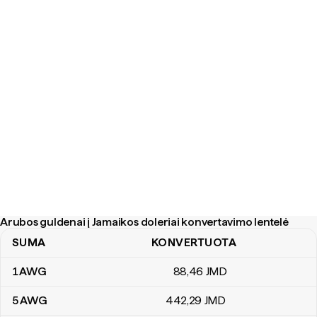
Arubos guldenai į Jamaikos doleriai konvertavimo lentelė
SUMA
KONVERTUOTA
Arubos guldenai į Jamaikos doleriai konvertavimo lentelė
1
AWG
88
,46
JMD
5
AWG
442
,29
JMD