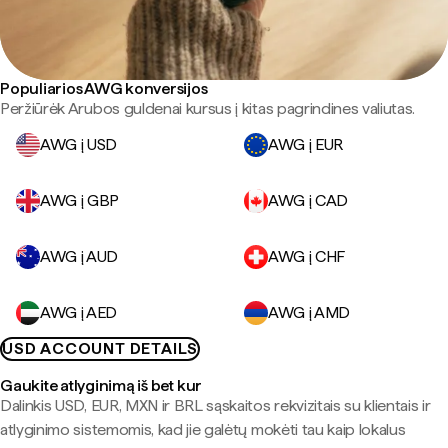
Populiarios AWG konversijos
Peržiūrėk Arubos guldenai kursus į kitas pagrindines valiutas.
AWG į USD
AWG į EUR
AWG į GBP
AWG į CAD
AWG į AUD
AWG į CHF
AWG į AED
AWG į AMD
USD ACCOUNT DETAILS
Gaukite atlyginimą iš bet kur
Dalinkis USD, EUR, MXN ir BRL sąskaitos rekvizitais su klientais ir
atlyginimo sistemomis, kad jie galėtų mokėti tau kaip lokalus