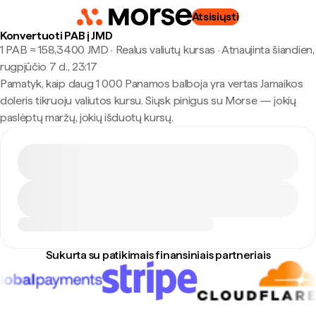
Atsisiųsti
Konvertuoti PAB į JMD
1 PAB ≈ 158,3400 JMD · Realus valiutų kursas
·
Atnaujinta šiandien,
rugpjūčio 7 d., 23:17
Pamatyk, kaip daug 1 000 Panamos balboja yra vertas Jamaikos
doleris tikruoju valiutos kursu. Siųsk pinigus su Morse — jokių
paslėptų maržų, jokių išduotų kursų.
Sukurta su patikimais finansiniais partneriais