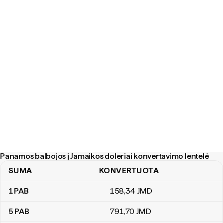
Panamos balbojos į Jamaikos doleriai konvertavimo lentelė
SUMA
KONVERTUOTA
Panamos balbojos į Jamaikos doleriai konvertavimo lentelė
1
PAB
158
,34
JMD
5
PAB
791
,70
JMD