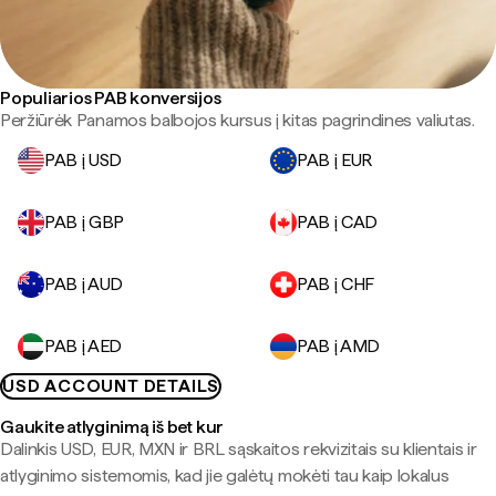
Populiarios PAB konversijos
Peržiūrėk Panamos balbojos kursus į kitas pagrindines valiutas.
PAB į USD
PAB į EUR
PAB į GBP
PAB į CAD
PAB į AUD
PAB į CHF
PAB į AED
PAB į AMD
USD ACCOUNT DETAILS
Gaukite atlyginimą iš bet kur
Dalinkis USD, EUR, MXN ir BRL sąskaitos rekvizitais su klientais ir
atlyginimo sistemomis, kad jie galėtų mokėti tau kaip lokalus