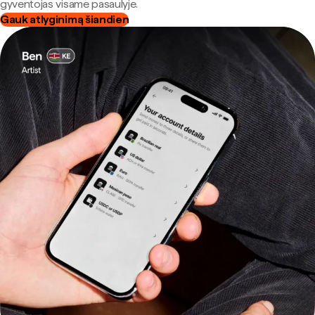
gyventojas visame pasaulyje.
Gauk atlyginimą šiandien