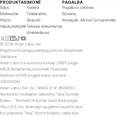
PRODUKTAS
ĮMONĖ
PAGALBA
Šalys
Karjera
Pagalbos centras
Mokesčiai
Tinklaraštis
Būsena
Kripto
Spauda
Atsisiųsk „Morse" programėlę
Valiutų keityklė
Teisiniai dokumentai
Atskleidimas
© 2026 Avian Labs, Inc
Registruota pinigų paslaugų įmonė Jungtinėse
Valstijose
Avian Labs yra autorizuota kaip CASP pagal
MiCA Nyderlandų Autoriteit Financiële
Markten (AFM) (registracijos numeris
41000005).
Avian Labs USA, Inc., NMLS ID # 2639252
Išankstinio mokėjimo debetinę "Visa" kortelę
(toliau – "Kortelė") išduoda Lead Bank pagal
Visa U.S.A. Inc. licenciją ir ją galima naudoti visur,
kur priimama "Visa". Norint kreiptis, reikia būti