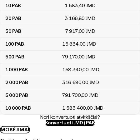
10
PAB
1 583
,40
JMD
20
PAB
3 166
,80
JMD
50
PAB
7 917
,00
JMD
100
PAB
15 834
,00
JMD
500
PAB
79 170
,00
JMD
1 000
PAB
158 340
,00
JMD
2 000
PAB
316 680
,00
JMD
5 000
PAB
791 700
,00
JMD
10 000
PAB
1 583 400
,00
JMD
Nori konvertuoti atvirkščiai?
Konvertuoti JMD į PAB
MOKĖJIMAI