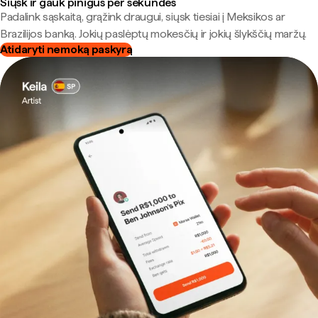
Siųsk ir gauk pinigus per sekundes
Padalink sąskaitą, grąžink draugui, siųsk tiesiai į Meksikos ar
Brazilijos banką. Jokių paslėptų mokesčių ir jokių šlykščių maržų.
Atidaryti nemoką paskyrą