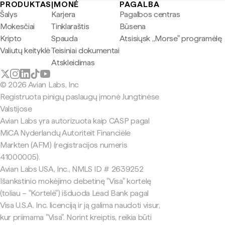
PRODUKTAS
ĮMONĖ
PAGALBA
Šalys
Karjera
Pagalbos centras
Mokesčiai
Tinklaraštis
Būsena
Kripto
Spauda
Atsisiųsk „Morse" programėlę
Valiutų keityklė
Teisiniai dokumentai
Atskleidimas
© 2026 Avian Labs, Inc
Registruota pinigų paslaugų įmonė Jungtinėse
Valstijose
Avian Labs yra autorizuota kaip CASP pagal
MiCA Nyderlandų Autoriteit Financiële
Markten (AFM) (registracijos numeris
41000005).
Avian Labs USA, Inc., NMLS ID # 2639252
Išankstinio mokėjimo debetinę "Visa" kortelę
(toliau – "Kortelė") išduoda Lead Bank pagal
Visa U.S.A. Inc. licenciją ir ją galima naudoti visur,
kur priimama "Visa". Norint kreiptis, reikia būti