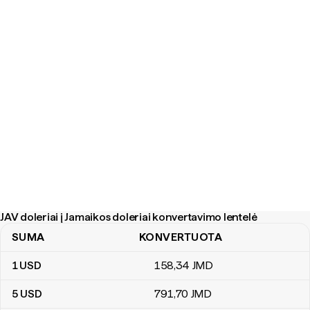
JAV doleriai į Jamaikos doleriai konvertavimo lentelė
SUMA
KONVERTUOTA
JAV doleriai į Jamaikos doleriai konvertavimo lentelė
1
USD
158
,34
JMD
5
USD
791
,70
JMD