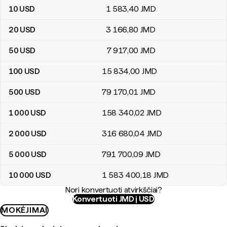
10
USD
1 583
,40
JMD
20
USD
3 166
,80
JMD
50
USD
7 917
,00
JMD
100
USD
15 834
,00
JMD
500
USD
79 170
,01
JMD
1 000
USD
158 340
,02
JMD
2 000
USD
316 680
,04
JMD
5 000
USD
791 700
,09
JMD
10 000
USD
1 583 400
,18
JMD
Nori konvertuoti atvirkščiai?
Konvertuoti JMD į USD
MOKĖJIMAI