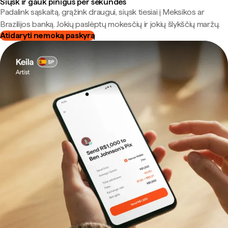
Siųsk ir gauk pinigus per sekundes
Padalink sąskaitą, grąžink draugui, siųsk tiesiai į Meksikos ar
Brazilijos banką. Jokių paslėptų mokesčių ir jokių šlykščių maržų.
Atidaryti nemoką paskyrą