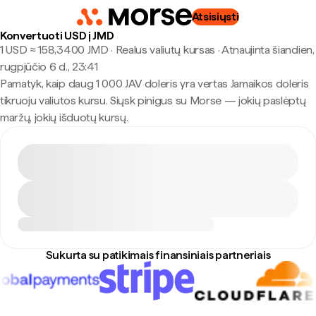
Atsisiųsti
Konvertuoti USD į JMD
1 USD ≈ 158,3400 JMD · Realus valiutų kursas
·
Atnaujinta šiandien,
rugpjūčio 6 d., 23:41
Pamatyk, kaip daug 1 000 JAV doleris yra vertas Jamaikos doleris
tikruoju valiutos kursu. Siųsk pinigus su Morse — jokių paslėptų
maržų, jokių išduotų kursų.
Sukurta su patikimais finansiniais partneriais