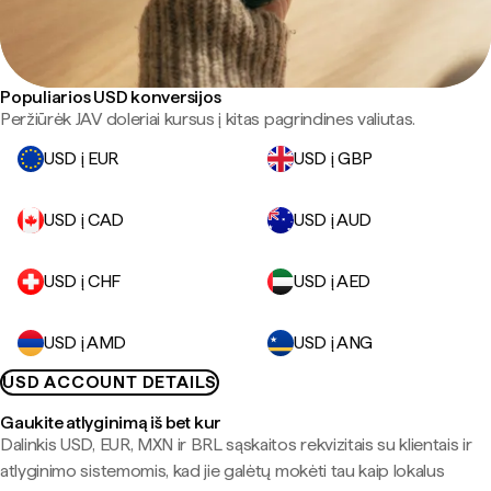
Populiarios USD konversijos
Peržiūrėk JAV doleriai kursus į kitas pagrindines valiutas.
USD į EUR
USD į GBP
USD į CAD
USD į AUD
USD į CHF
USD į AED
USD į AMD
USD į ANG
USD ACCOUNT DETAILS
Gaukite atlyginimą iš bet kur
Dalinkis USD, EUR, MXN ir BRL sąskaitos rekvizitais su klientais ir
atlyginimo sistemomis, kad jie galėtų mokėti tau kaip lokalus