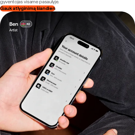
gyventojas visame pasaulyje.
Gauk atlyginimą šiandien