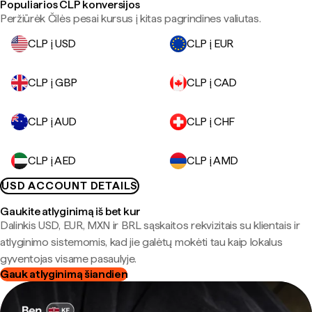
Populiarios CLP konversijos
Peržiūrėk Čilės pesai kursus į kitas pagrindines valiutas.
CLP į USD
CLP į EUR
CLP į GBP
CLP į CAD
CLP į AUD
CLP į CHF
CLP į AED
CLP į AMD
USD ACCOUNT DETAILS
Gaukite atlyginimą iš bet kur
Dalinkis USD, EUR, MXN ir BRL sąskaitos rekvizitais su klientais ir
atlyginimo sistemomis, kad jie galėtų mokėti tau kaip lokalus
gyventojas visame pasaulyje.
Gauk atlyginimą šiandien