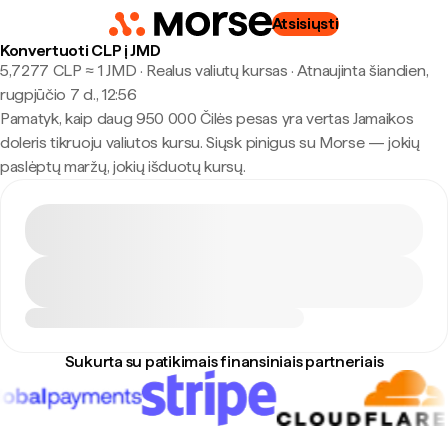
Atsisiųsti
Konvertuoti CLP į JMD
5,7277 CLP ≈ 1 JMD · Realus valiutų kursas
·
Atnaujinta šiandien,
rugpjūčio 7 d., 12:56
Pamatyk, kaip daug 950 000 Čilės pesas yra vertas Jamaikos
doleris tikruoju valiutos kursu. Siųsk pinigus su Morse — jokių
paslėptų maržų, jokių išduotų kursų.
Sukurta su patikimais finansiniais partneriais