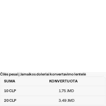
Čilės pesai į Jamaikos doleriai konvertavimo lentelė
SUMA
KONVERTUOTA
Čilės pesai į Jamaikos doleriai konvertavimo lentelė
10
CLP
1
,75
JMD
20
CLP
3
,49
JMD