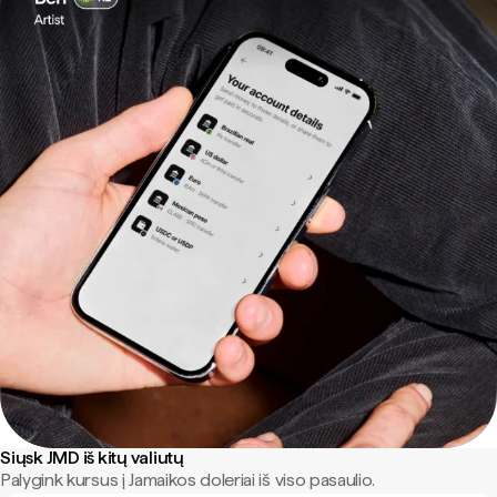
Siųsk JMD iš kitų valiutų
Palygink kursus į Jamaikos doleriai iš viso pasaulio.