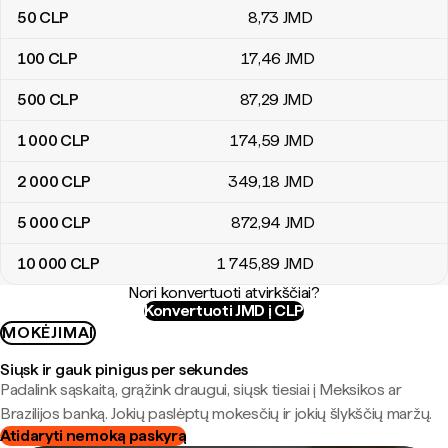
50
CLP
8
,73
JMD
100
CLP
17
,46
JMD
500
CLP
87
,29
JMD
1 000
CLP
174
,59
JMD
2 000
CLP
349
,18
JMD
5 000
CLP
872
,94
JMD
10 000
CLP
1 745
,89
JMD
Nori konvertuoti atvirkščiai?
Konvertuoti JMD į CLP
MOKĖJIMAI
Siųsk ir gauk pinigus per sekundes
Padalink sąskaitą, grąžink draugui, siųsk tiesiai į Meksikos ar
Brazilijos banką. Jokių paslėptų mokesčių ir jokių šlykščių maržų.
Atidaryti nemoką paskyrą