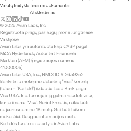
Valiutų keityklė
Teisiniai dokumentai
Atskleidimas
© 2026 Avian Labs, Inc
Registruota pinigų paslaugų įmonė Jungtinėse
Valstijose
Avian Labs yra autorizuota kaip CASP pagal
MiCA Nyderlandų Autoriteit Financiële
Markten (AFM) (registracijos numeris
41000005).
Avian Labs USA, Inc., NMLS ID # 2639252
Išankstinio mokėjimo debetinę "Visa" kortelę
(toliau – "Kortelė") išduoda Lead Bank pagal
Visa U.S.A. Inc. licenciją ir ją galima naudoti visur,
kur priimama "Visa". Norint kreiptis, reikia būti
ne jaunesniam nei 18 metų. Gali būti taikomi
mokesčiai. Daugiau informacijos rasite
Kortelės turėtojo sutartyje ir Avian Labs
svetainėje.