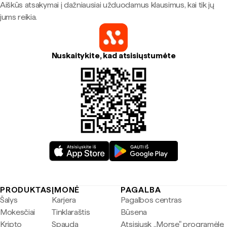
Aiškūs atsakymai į dažniausiai užduodamus klausimus, kai tik jų
jums reikia.
Nuskaitykite, kad atsisiųstumėte
PRODUKTAS
ĮMONĖ
PAGALBA
Šalys
Karjera
Pagalbos centras
Mokesčiai
Tinklaraštis
Būsena
Kripto
Spauda
Atsisiųsk „Morse" programėlę