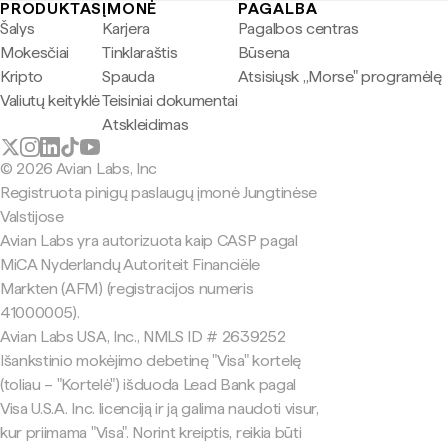
PRODUKTAS
ĮMONĖ
PAGALBA
Šalys
Karjera
Pagalbos centras
Mokesčiai
Tinklaraštis
Būsena
Kripto
Spauda
Atsisiųsk „Morse" programėlę
Valiutų keityklė
Teisiniai dokumentai
Atskleidimas
© 2026 Avian Labs, Inc
Registruota pinigų paslaugų įmonė Jungtinėse
Valstijose
Avian Labs yra autorizuota kaip CASP pagal
MiCA Nyderlandų Autoriteit Financiële
Markten (AFM) (registracijos numeris
41000005).
Avian Labs USA, Inc., NMLS ID # 2639252
Išankstinio mokėjimo debetinę "Visa" kortelę
(toliau – "Kortelė") išduoda Lead Bank pagal
Visa U.S.A. Inc. licenciją ir ją galima naudoti visur,
kur priimama "Visa". Norint kreiptis, reikia būti