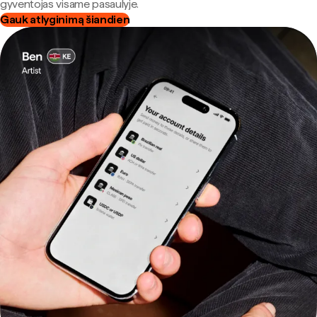
gyventojas visame pasaulyje.
Gauk atlyginimą šiandien