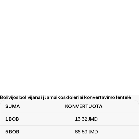
Bolivijos bolivijanai į Jamaikos doleriai konvertavimo lentelė
SUMA
KONVERTUOTA
Bolivijos bolivijanai į Jamaikos doleriai konvertavimo lentelė
1
BOB
13
,32
JMD
5
BOB
66
,59
JMD