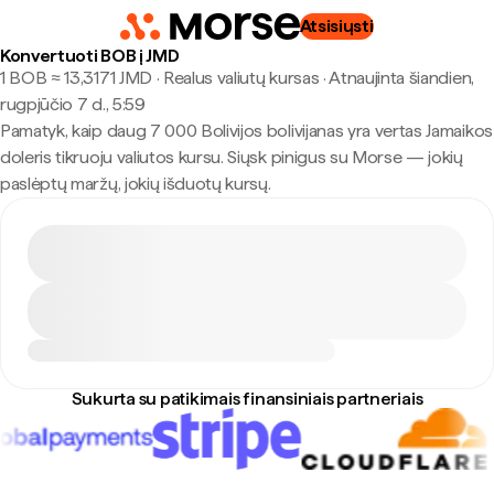
Atsisiųsti
Konvertuoti BOB į JMD
1 BOB ≈ 13,3171 JMD · Realus valiutų kursas
·
Atnaujinta šiandien,
rugpjūčio 7 d., 5:59
Pamatyk, kaip daug 7 000 Bolivijos bolivijanas yra vertas Jamaikos
doleris tikruoju valiutos kursu. Siųsk pinigus su Morse — jokių
paslėptų maržų, jokių išduotų kursų.
Sukurta su patikimais finansiniais partneriais