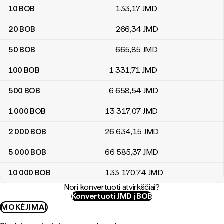
10
BOB
133
,17
JMD
20
BOB
266
,34
JMD
50
BOB
665
,85
JMD
100
BOB
1 331
,71
JMD
500
BOB
6 658
,54
JMD
1 000
BOB
13 317
,07
JMD
2 000
BOB
26 634
,15
JMD
5 000
BOB
66 585
,37
JMD
10 000
BOB
133 170
,74
JMD
Nori konvertuoti atvirkščiai?
Konvertuoti JMD į BOB
MOKĖJIMAI