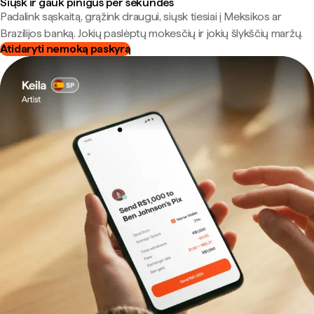
Siųsk ir gauk pinigus per sekundes
Padalink sąskaitą, grąžink draugui, siųsk tiesiai į Meksikos ar
Brazilijos banką. Jokių paslėptų mokesčių ir jokių šlykščių maržų.
Atidaryti nemoką paskyrą