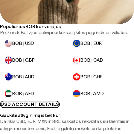
Populiarios BOB konversijos
Peržiūrėk Bolivijos bolivijanai kursus į kitas pagrindines valiutas.
BOB į USD
BOB į EUR
BOB į GBP
BOB į CAD
BOB į AUD
BOB į CHF
BOB į AED
BOB į AMD
USD ACCOUNT DETAILS
Gaukite atlyginimą iš bet kur
Dalinkis USD, EUR, MXN ir BRL sąskaitos rekvizitais su klientais ir
atlyginimo sistemomis, kad jie galėtų mokėti tau kaip lokalus