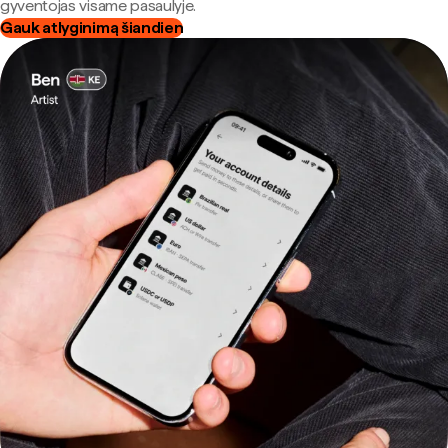
gyventojas visame pasaulyje.
Gauk atlyginimą šiandien