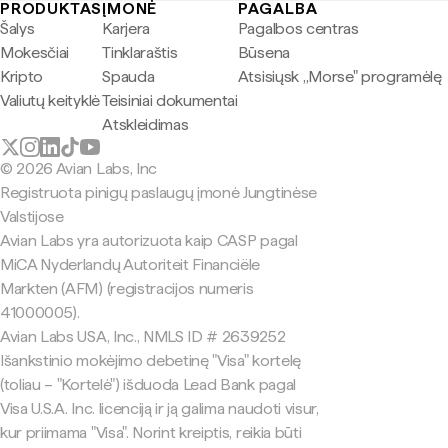
PRODUKTAS
ĮMONĖ
PAGALBA
Šalys
Karjera
Pagalbos centras
Mokesčiai
Tinklaraštis
Būsena
Kripto
Spauda
Atsisiųsk „Morse" programėlę
Valiutų keityklė
Teisiniai dokumentai
Atskleidimas
© 2026 Avian Labs, Inc
Registruota pinigų paslaugų įmonė Jungtinėse
Valstijose
Avian Labs yra autorizuota kaip CASP pagal
MiCA Nyderlandų Autoriteit Financiële
Markten (AFM) (registracijos numeris
41000005).
Avian Labs USA, Inc., NMLS ID # 2639252
Išankstinio mokėjimo debetinę "Visa" kortelę
(toliau – "Kortelė") išduoda Lead Bank pagal
Visa U.S.A. Inc. licenciją ir ją galima naudoti visur,
kur priimama "Visa". Norint kreiptis, reikia būti