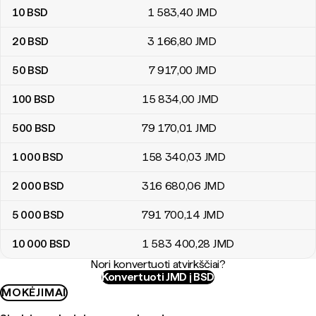
10
BSD
1 583
,40
JMD
20
BSD
3 166
,80
JMD
50
BSD
7 917
,00
JMD
100
BSD
15 834
,00
JMD
500
BSD
79 170
,01
JMD
1 000
BSD
158 340
,03
JMD
2 000
BSD
316 680
,06
JMD
5 000
BSD
791 700
,14
JMD
10 000
BSD
1 583 400
,28
JMD
Nori konvertuoti atvirkščiai?
Konvertuoti JMD į BSD
MOKĖJIMAI