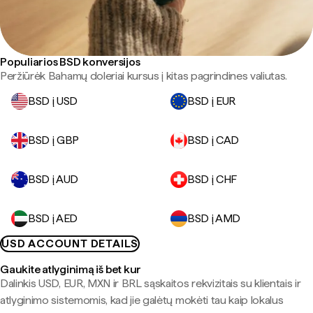
Populiarios BSD konversijos
Peržiūrėk Bahamų doleriai kursus į kitas pagrindines valiutas.
BSD į USD
BSD į EUR
BSD į GBP
BSD į CAD
BSD į AUD
BSD į CHF
BSD į AED
BSD į AMD
USD ACCOUNT DETAILS
Gaukite atlyginimą iš bet kur
Dalinkis USD, EUR, MXN ir BRL sąskaitos rekvizitais su klientais ir
atlyginimo sistemomis, kad jie galėtų mokėti tau kaip lokalus