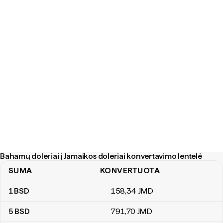
Bahamų doleriai į Jamaikos doleriai konvertavimo lentelė
SUMA
KONVERTUOTA
Bahamų doleriai į Jamaikos doleriai konvertavimo lentelė
1
BSD
158
,34
JMD
5
BSD
791
,70
JMD