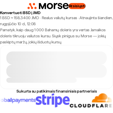
Atsisiųsti
Konvertuoti BSD į JMD
1 BSD ≈ 158,3400 JMD · Realus valiutų kursas
·
Atnaujinta šiandien,
rugpjūčio 10 d., 12:08
Pamatyk, kaip daug 1 000 Bahamų doleris yra vertas Jamaikos
doleris tikruoju valiutos kursu. Siųsk pinigus su Morse — jokių
paslėptų maržų, jokių išduotų kursų.
Sukurta su patikimais finansiniais partneriais