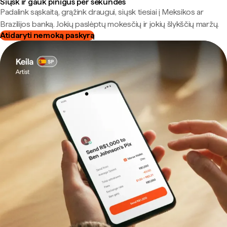
Siųsk ir gauk pinigus per sekundes
Padalink sąskaitą, grąžink draugui, siųsk tiesiai į Meksikos ar
Brazilijos banką. Jokių paslėptų mokesčių ir jokių šlykščių maržų.
Atidaryti nemoką paskyrą