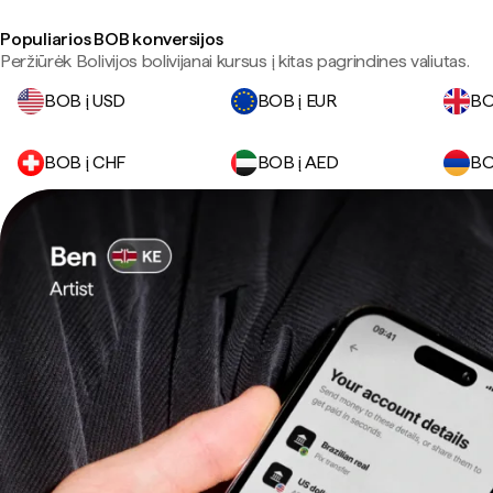
Populiarios BOB konversijos
Peržiūrėk Bolivijos bolivijanai kursus į kitas pagrindines valiutas.
BOB į USD
BOB į EUR
BO
BOB į CHF
BOB į AED
BO