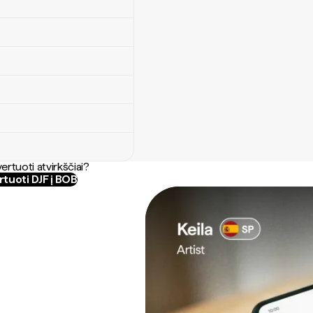
ertuoti atvirkščiai?
tuoti DJF į BOB