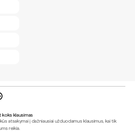
t koks klausimas
kūs atsakymai į dažniausiai užduodamus klausimus, kai tik
jums reikia.