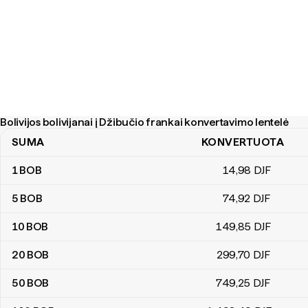
Bolivijos bolivijanai į Džibučio frankai konvertavimo lentelė
SUMA
KONVERTUOTA
Bolivijos bolivijanai į Džibučio frankai konvertavimo lentelė
1
BOB
14
,98
DJF
5
BOB
74
,92
DJF
10
BOB
149
,85
DJF
20
BOB
299
,70
DJF
50
BOB
749
,25
DJF