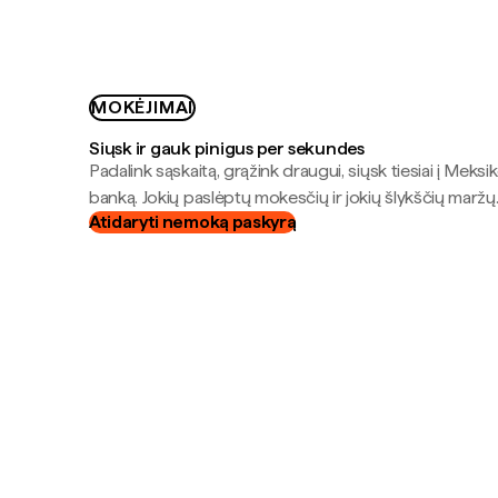
MOKĖJIMAI
Siųsk ir gauk pinigus per sekundes
Padalink sąskaitą, grąžink draugui, siųsk tiesiai į Meksik
banką. Jokių paslėptų mokesčių ir jokių šlykščių maržų
Atidaryti nemoką paskyrą