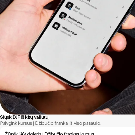
Siųsk DJF iš kitų valiutų
Palygink kursus į Džibučio frankai iš viso pasaulio.
Žiūrėk JAV doleris į Džibučio frankas kursus