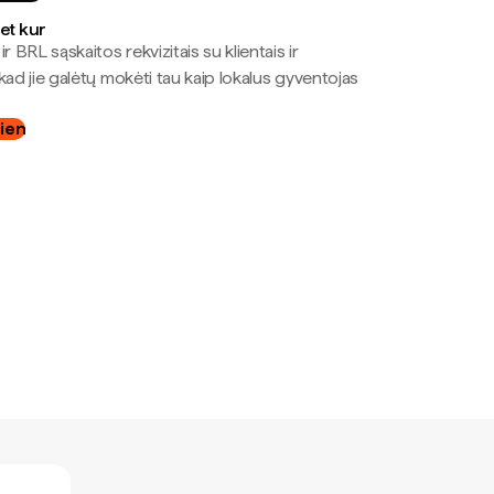
bet kur
r BRL sąskaitos rekvizitais su klientais ir
kad jie galėtų mokėti tau kaip lokalus gyventojas
dien