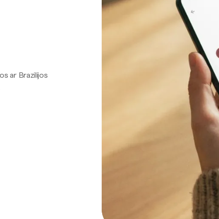
os ar Brazilijos
.