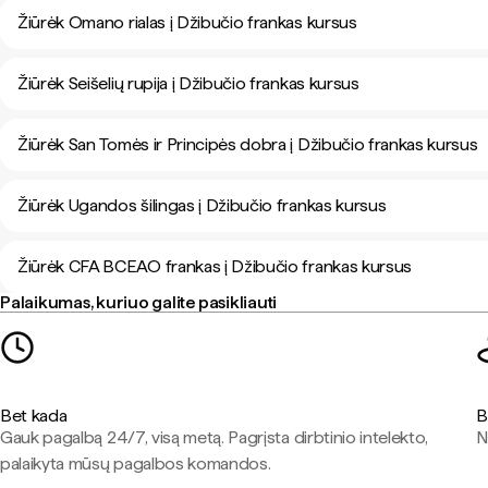
Žiūrėk Omano rialas į Džibučio frankas kursus
Žiūrėk Seišelių rupija į Džibučio frankas kursus
Žiūrėk San Tomės ir Principės dobra į Džibučio frankas kursus
Žiūrėk Ugandos šilingas į Džibučio frankas kursus
Žiūrėk CFA BCEAO frankas į Džibučio frankas kursus
Palaikumas, kuriuo galite pasikliauti
Bet kada
B
Gauk pagalbą 24/7, visą metą. Pagrįsta dirbtinio intelekto,
N
palaikyta mūsų pagalbos komandos.