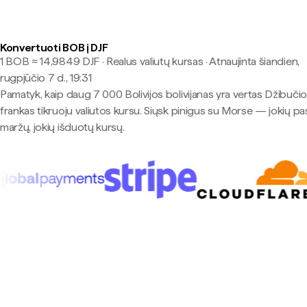
Konvertuoti BOB į DJF
1 BOB ≈ 14,9849 DJF · Realus valiutų kursas
·
Atnaujinta šiandien,
rugpjūčio 7 d., 19:31
Pamatyk, kaip daug 7 000 Bolivijos bolivijanas yra vertas Džibučio
frankas tikruoju valiutos kursu. Siųsk pinigus su Morse — jokių pa
maržų, jokių išduotų kursų.