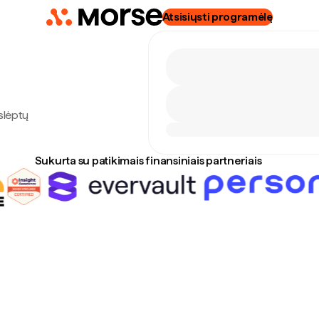
Atsisiųsti programėlę
slėptų
Sukurta su patikimais finansiniais partneriais