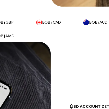
B į GBP
BOB į CAD
BOB į AUD
B į AMD
USD ACCOUNT DET