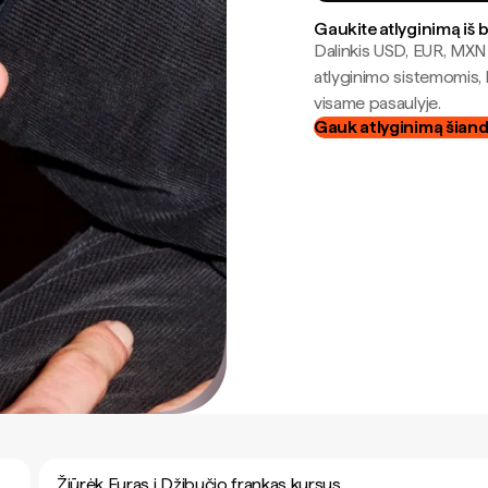
Gaukite atlyginimą iš 
Dalinkis USD, EUR, MXN i
atlyginimo sistemomis, 
visame pasaulyje.
Gauk atlyginimą šian
Žiūrėk Euras į Džibučio frankas kursus