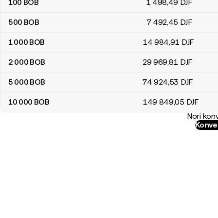
100
BOB
1 498
,49
DJF
500
BOB
7 492
,45
DJF
1 000
BOB
14 984
,91
DJF
2 000
BOB
29 969
,81
DJF
5 000
BOB
74 924
,53
DJF
10 000
BOB
149 849
,05
DJF
Nori konv
Konver