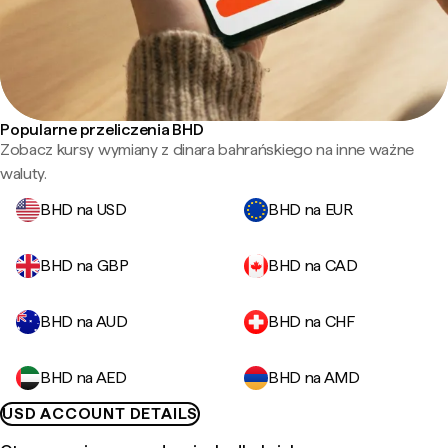
Popularne przeliczenia BHD
Zobacz kursy wymiany z dinara bahrańskiego na inne ważne
waluty.
BHD na USD
BHD na EUR
BHD na GBP
BHD na CAD
BHD na AUD
BHD na CHF
BHD na AED
BHD na AMD
USD ACCOUNT DETAILS