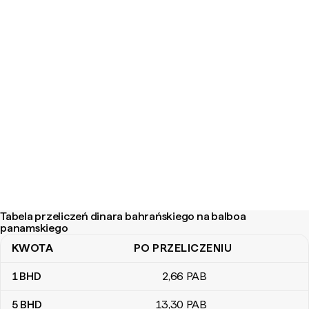
Tabela przeliczeń dinara bahrańskiego na balboa
panamskiego
KWOTA
PO PRZELICZENIU
Tabela przeliczeń dinara bahrańskiego na balboa panamskiego
1
BHD
2
,66
PAB
5
BHD
13
,30
PAB