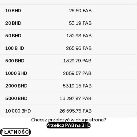
10
BHD
26
,60
PAB
20
BHD
53
,19
PAB
50
BHD
132
,98
PAB
100
BHD
265
,96
PAB
500
BHD
1329
,79
PAB
1000
BHD
2659
,57
PAB
2000
BHD
5319
,15
PAB
5000
BHD
13 297
,87
PAB
10 000
BHD
26 595
,75
PAB
Chcesz przeliczyć w drugą stronę?
Przelicz PAB na BHD
PŁATNOŚCI