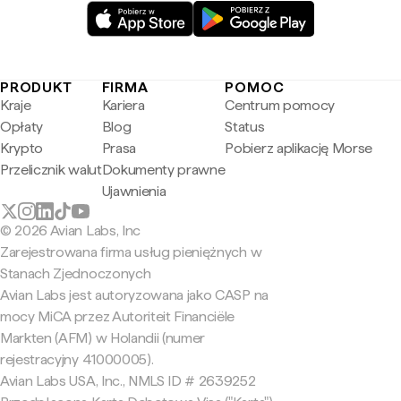
PRODUKT
FIRMA
POMOC
Kraje
Kariera
Centrum pomocy
Opłaty
Blog
Status
Krypto
Prasa
Pobierz aplikację Morse
Przelicznik walut
Dokumenty prawne
Ujawnienia
© 2026 Avian Labs, Inc
Zarejestrowana firma usług pieniężnych w
Stanach Zjednoczonych
Avian Labs jest autoryzowana jako CASP na
mocy MiCA przez Autoriteit Financiële
Markten (AFM) w Holandii (numer
rejestracyjny 41000005).
Avian Labs USA, Inc., NMLS ID # 2639252