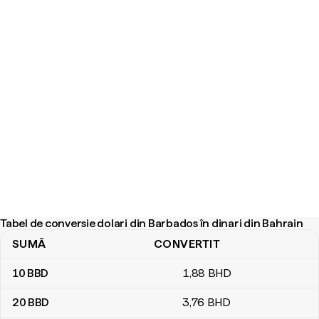
Tabel de conversie dolari din Barbados în dinari din Bahrain
SUMĂ
CONVERTIT
Tabel de conversie dolari din Barbados în dinari din Bahrain
10
BBD
1
,88
BHD
20
BBD
3
,76
BHD