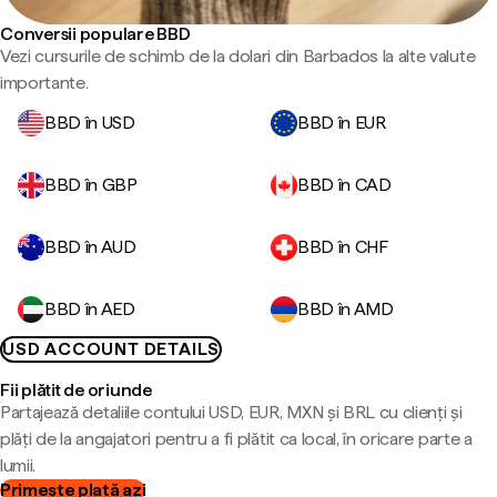
Conversii populare BBD
Vezi cursurile de schimb de la dolari din Barbados la alte valute
importante.
BBD în USD
BBD în EUR
BBD în GBP
BBD în CAD
BBD în AUD
BBD în CHF
BBD în AED
BBD în AMD
USD ACCOUNT DETAILS
Fii plătit de oriunde
Partajează detaliile contului USD, EUR, MXN și BRL cu clienți și
plăți de la angajatori pentru a fi plătit ca local, în oricare parte a
lumii.
Primește plată azi