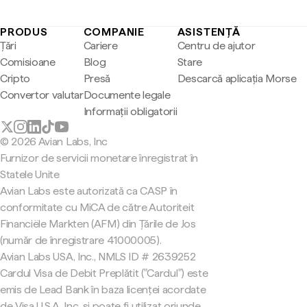
PRODUS
COMPANIE
ASISTENȚĂ
Țări
Cariere
Centru de ajutor
Comisioane
Blog
Stare
Cripto
Presă
Descarcă aplicația Morse
Convertor valutar
Documente legale
Informații obligatorii
© 2026 Avian Labs, Inc
Furnizor de servicii monetare înregistrat în
Statele Unite
Avian Labs este autorizată ca CASP în
conformitate cu MiCA de către Autoriteit
Financiële Markten (AFM) din Țările de Jos
(număr de înregistrare 41000005).
Avian Labs USA, Inc., NMLS ID # 2639252
Cardul Visa de Debit Preplătit ("Cardul") este
emis de Lead Bank în baza licenței acordate
de Visa U.S.A. Inc. și poate fi utilizat oriunde