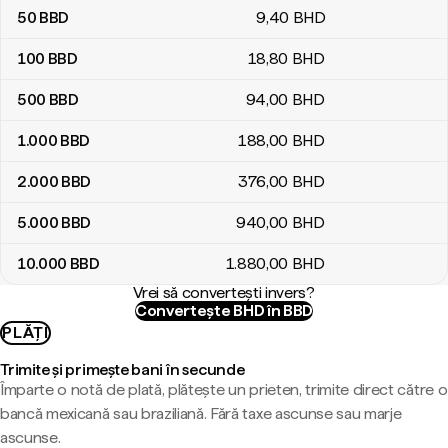
50
BBD
9
,40
BHD
100
BBD
18
,80
BHD
500
BBD
94
,00
BHD
1.000
BBD
188
,00
BHD
2.000
BBD
376
,00
BHD
5.000
BBD
940
,00
BHD
10.000
BBD
1.880
,00
BHD
Vrei să convertești invers?
Convertește BHD în BBD
PLĂȚI
Trimite și primește bani în secunde
Împarte o notă de plată, plătește un prieten, trimite direct către o
bancă mexicană sau braziliană. Fără taxe ascunse sau marje
ascunse.