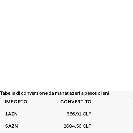
Tabella di conversione da manat azeri a pesos cileni
IMPORTO
CONVERTITO
Tabella di conversione da manat azeri a pesos cileni
1
AZN
536
,91
CLP
5
AZN
2684
,56
CLP