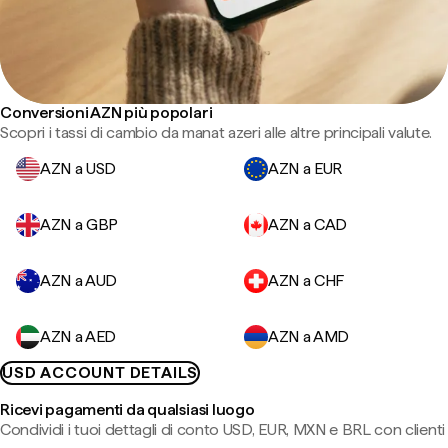
Conversioni AZN più popolari
Scopri i tassi di cambio da manat azeri alle altre principali valute.
AZN a USD
AZN a EUR
AZN a GBP
AZN a CAD
AZN a AUD
AZN a CHF
AZN a AED
AZN a AMD
USD ACCOUNT DETAILS
Ricevi pagamenti da qualsiasi luogo
Condividi i tuoi dettagli di conto USD, EUR, MXN e BRL con clienti