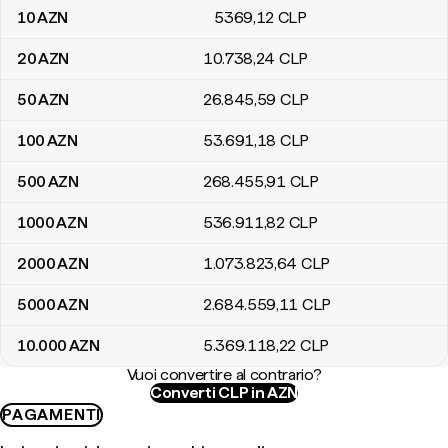
10
AZN
5369
,12
CLP
20
AZN
10.738
,24
CLP
50
AZN
26.845
,59
CLP
100
AZN
53.691
,18
CLP
500
AZN
268.455
,91
CLP
1000
AZN
536.911
,82
CLP
2000
AZN
1.073.823
,64
CLP
5000
AZN
2.684.559
,11
CLP
10.000
AZN
5.369.118
,22
CLP
Vuoi convertire al contrario?
Converti CLP in AZN
PAGAMENTI