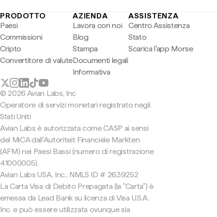
PRODOTTO
AZIENDA
ASSISTENZA
Paesi
Lavora con noi
Centro Assistenza
Commissioni
Blog
Stato
Cripto
Stampa
Scarica l'app Morse
Convertitore di valute
Documenti legali
Informativa
© 2026 Avian Labs, Inc
Operatore di servizi monetari registrato negli
Stati Uniti
Avian Labs è autorizzata come CASP ai sensi
del MiCA dall'Autoriteit Financiële Markten
(AFM) nei Paesi Bassi (numero di registrazione
41000005).
Avian Labs USA, Inc., NMLS ID # 2639252
La Carta Visa di Debito Prepagata (la "Carta") è
emessa da Lead Bank su licenza di Visa U.S.A.
Inc. e può essere utilizzata ovunque sia