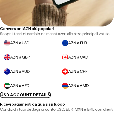
Conversioni AZN più popolari
Scopri i tassi di cambio da manat azeri alle altre principali valute.
AZN a USD
AZN a EUR
AZN a GBP
AZN a CAD
AZN a AUD
AZN a CHF
AZN a AED
AZN a AMD
USD ACCOUNT DETAILS
Ricevi pagamenti da qualsiasi luogo
Condividi i tuoi dettagli di conto USD, EUR, MXN e BRL con clienti