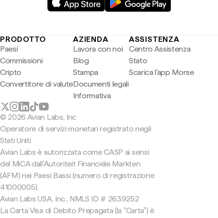
PRODOTTO
AZIENDA
ASSISTENZA
Paesi
Lavora con noi
Centro Assistenza
Commissioni
Blog
Stato
Cripto
Stampa
Scarica l'app Morse
Convertitore di valute
Documenti legali
Informativa
© 2026 Avian Labs, Inc
Operatore di servizi monetari registrato negli
Stati Uniti
Avian Labs è autorizzata come CASP ai sensi
del MiCA dall'Autoriteit Financiële Markten
(AFM) nei Paesi Bassi (numero di registrazione
41000005).
Avian Labs USA, Inc., NMLS ID # 2639252
La Carta Visa di Debito Prepagata (la "Carta") è