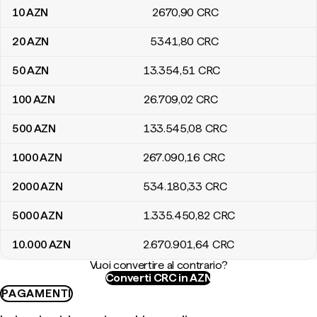
10
AZN
2670
,90
CRC
20
AZN
5341
,80
CRC
50
AZN
13.354
,51
CRC
100
AZN
26.709
,02
CRC
500
AZN
133.545
,08
CRC
1000
AZN
267.090
,16
CRC
2000
AZN
534.180
,33
CRC
5000
AZN
1.335.450
,82
CRC
10.000
AZN
2.670.901
,64
CRC
Vuoi convertire al contrario?
Converti CRC in AZN
PAGAMENTI