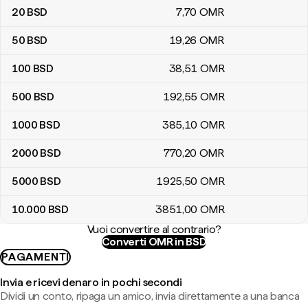
20
BSD
7
,70
OMR
50
BSD
19
,26
OMR
100
BSD
38
,51
OMR
500
BSD
192
,55
OMR
1000
BSD
385
,10
OMR
2000
BSD
770
,20
OMR
5000
BSD
1925
,50
OMR
10.000
BSD
3851
,00
OMR
Vuoi convertire al contrario?
Converti OMR in BSD
PAGAMENTI
Invia e ricevi denaro in pochi secondi
Dividi un conto, ripaga un amico, invia direttamente a una banca