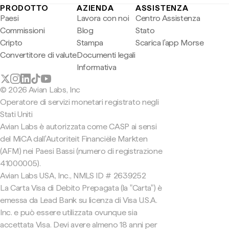
PRODOTTO
AZIENDA
ASSISTENZA
Paesi
Lavora con noi
Centro Assistenza
Commissioni
Blog
Stato
Cripto
Stampa
Scarica l'app Morse
Convertitore di valute
Documenti legali
Informativa
© 2026 Avian Labs, Inc
Operatore di servizi monetari registrato negli
Stati Uniti
Avian Labs è autorizzata come CASP ai sensi
del MiCA dall'Autoriteit Financiële Markten
(AFM) nei Paesi Bassi (numero di registrazione
41000005).
Avian Labs USA, Inc., NMLS ID # 2639252
La Carta Visa di Debito Prepagata (la "Carta") è
emessa da Lead Bank su licenza di Visa U.S.A.
Inc. e può essere utilizzata ovunque sia
accettata Visa. Devi avere almeno 18 anni per