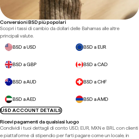
Conversioni BSD più popolari
Scopri i tassi di cambio da dollari delle Bahamas alle altre
principali valute.
BSD a USD
BSD a EUR
BSD a GBP
BSD a CAD
BSD a AUD
BSD a CHF
BSD a AED
BSD a AMD
USD ACCOUNT DETAILS
Ricevi pagamenti da qualsiasi luogo
Condividi i tuoi dettagli di conto USD, EUR, MXN e BRL con clienti
e piattaforme di stipendio per farti pagare come un locale, in