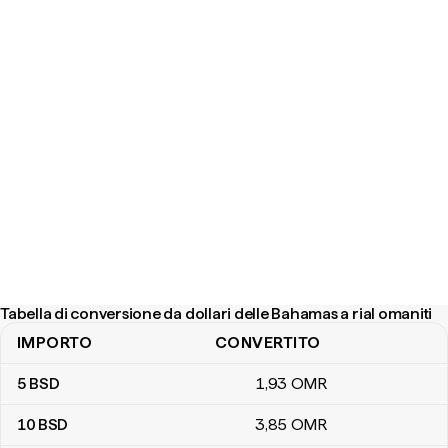
Tabella di conversione da dollari delle Bahamas a rial omaniti
IMPORTO
CONVERTITO
Tabella di conversione da dollari delle Bahamas a rial omaniti
5
BSD
1
,93
OMR
10
BSD
3
,85
OMR