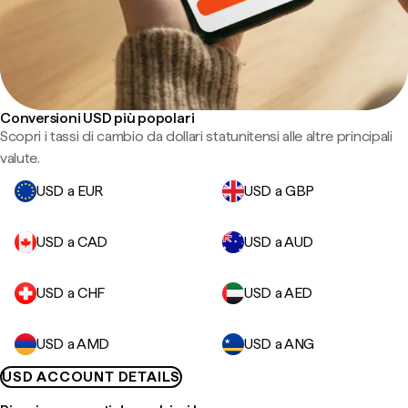
Conversioni USD più popolari
Scopri i tassi di cambio da dollari statunitensi alle altre principali
valute.
USD a EUR
USD a GBP
USD a CAD
USD a AUD
USD a CHF
USD a AED
USD a AMD
USD a ANG
USD ACCOUNT DETAILS