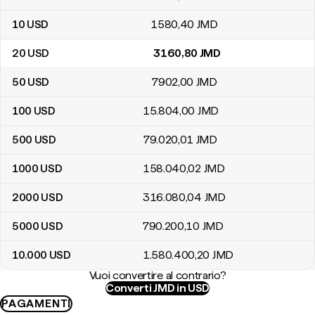
10
USD
1580
,40
JMD
20
USD
3160
,80
JMD
50
USD
7902
,00
JMD
100
USD
15.804
,00
JMD
500
USD
79.020
,01
JMD
1000
USD
158.040
,02
JMD
2000
USD
316.080
,04
JMD
5000
USD
790.200
,10
JMD
10.000
USD
1.580.400
,20
JMD
Vuoi convertire al contrario?
Converti JMD in USD
PAGAMENTI