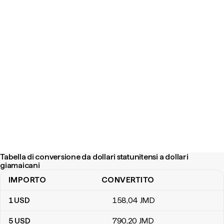
Tabella di conversione da dollari statunitensi a dollari
giamaicani
IMPORTO
CONVERTITO
Tabella di conversione da dollari statunitensi a dollari giamaicani
1
USD
158
,04
JMD
5
USD
790
,20
JMD