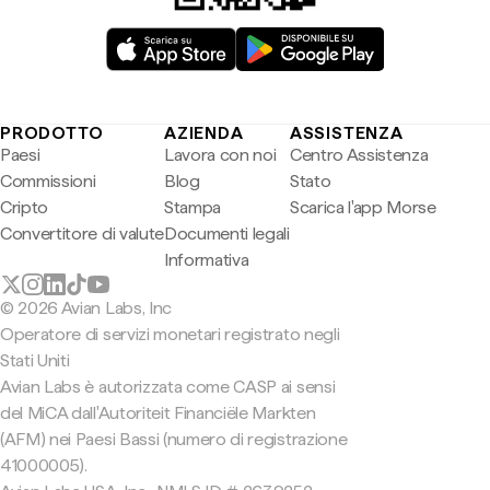
PRODOTTO
AZIENDA
ASSISTENZA
Paesi
Lavora con noi
Centro Assistenza
Commissioni
Blog
Stato
Cripto
Stampa
Scarica l'app Morse
Convertitore di valute
Documenti legali
Informativa
© 2026 Avian Labs, Inc
Operatore di servizi monetari registrato negli
Stati Uniti
Avian Labs è autorizzata come CASP ai sensi
del MiCA dall'Autoriteit Financiële Markten
(AFM) nei Paesi Bassi (numero di registrazione
41000005).