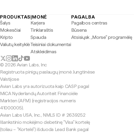
PRODUKTAS
ĮMONĖ
PAGALBA
Šalys
Karjera
Pagalbos centras
Mokesčiai
Tinklaraštis
Būsena
Kripto
Spauda
Atsisiųsk „Morse" programėlę
Valiutų keityklė
Teisiniai dokumentai
Atskleidimas
© 2026 Avian Labs, Inc
Registruota pinigų paslaugų įmonė Jungtinėse
Valstijose
Avian Labs yra autorizuota kaip CASP pagal
MiCA Nyderlandų Autoriteit Financiële
Markten (AFM) (registracijos numeris
41000005).
Avian Labs USA, Inc., NMLS ID # 2639252
Išankstinio mokėjimo debetinę "Visa" kortelę
(toliau – "Kortelė") išduoda Lead Bank pagal