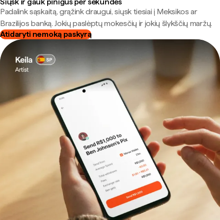
Siųsk ir gauk pinigus per sekundes
Padalink sąskaitą, grąžink draugui, siųsk tiesiai į Meksikos ar
Brazilijos banką. Jokių paslėptų mokesčių ir jokių šlykščių maržų.
Atidaryti nemoką paskyrą