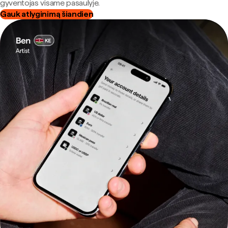
gyventojas visame pasaulyje.
Gauk atlyginimą šiandien