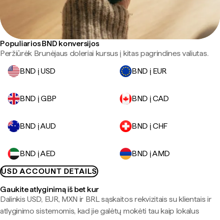
Populiarios BND konversijos
Peržiūrėk Brunėjaus doleriai kursus į kitas pagrindines valiutas.
BND į USD
BND į EUR
BND į GBP
BND į CAD
BND į AUD
BND į CHF
BND į AED
BND į AMD
USD ACCOUNT DETAILS
Gaukite atlyginimą iš bet kur
Dalinkis USD, EUR, MXN ir BRL sąskaitos rekvizitais su klientais ir
atlyginimo sistemomis, kad jie galėtų mokėti tau kaip lokalus