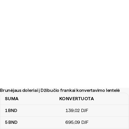
Brunėjaus doleriai į Džibučio frankai konvertavimo lentelė
SUMA
KONVERTUOTA
Brunėjaus doleriai į Džibučio frankai konvertavimo lentelė
1
BND
139
,02
DJF
5
BND
695
,09
DJF