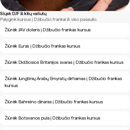
Siųsk DJF iš kitų valiutų
Palygink kursus į Džibučio frankai iš viso pasaulio.
Žiūrėk JAV doleris į Džibučio frankas kursus
Žiūrėk Euras į Džibučio frankas kursus
Žiūrėk Didžiosios Britanijos svaras į Džibučio frankas kursus
Žiūrėk Jungtinių Arabų Emyratų dirhamas į Džibučio frankas
kursus
Žiūrėk Bahreino dinaras į Džibučio frankas kursus
Žiūrėk Botsvanos pula į Džibučio frankas kursus