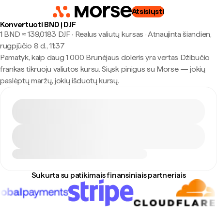
Atsisiųsti
Konvertuoti BND į DJF
1 BND ≈ 139,0183 DJF · Realus valiutų kursas
·
Atnaujinta šiandien,
rugpjūčio 8 d., 11:37
Pamatyk, kaip daug 1 000 Brunėjaus doleris yra vertas Džibučio
frankas tikruoju valiutos kursu. Siųsk pinigus su Morse — jokių
paslėptų maržų, jokių išduotų kursų.
Sukurta su patikimais finansiniais partneriais