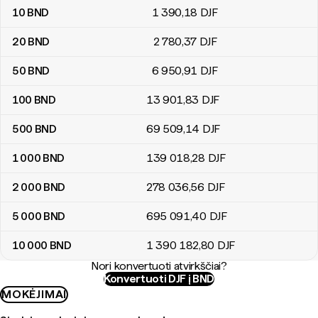
10
BND
1 390
,18
DJF
20
BND
2 780
,37
DJF
50
BND
6 950
,91
DJF
100
BND
13 901
,83
DJF
500
BND
69 509
,14
DJF
1 000
BND
139 018
,28
DJF
2 000
BND
278 036
,56
DJF
5 000
BND
695 091
,40
DJF
10 000
BND
1 390 182
,80
DJF
Nori konvertuoti atvirkščiai?
Konvertuoti DJF į BND
MOKĖJIMAI