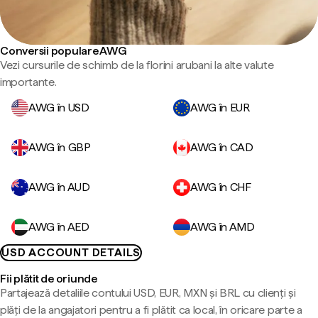
Conversii populare AWG
Vezi cursurile de schimb de la florini arubani la alte valute
importante.
AWG în USD
AWG în EUR
AWG în GBP
AWG în CAD
AWG în AUD
AWG în CHF
AWG în AED
AWG în AMD
USD ACCOUNT DETAILS
Fii plătit de oriunde
Partajează detaliile contului USD, EUR, MXN și BRL cu clienți și
plăți de la angajatori pentru a fi plătit ca local, în oricare parte a