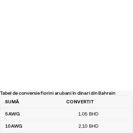
Tabel de conversie florini arubani în dinari din Bahrain
SUMĂ
CONVERTIT
Tabel de conversie florini arubani în dinari din Bahrain
5
AWG
1
,05
BHD
10
AWG
2
,10
BHD