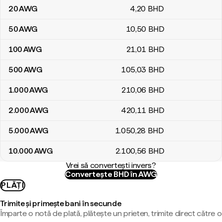
20
AWG
4
,20
BHD
50
AWG
10
,50
BHD
100
AWG
21
,01
BHD
500
AWG
105
,03
BHD
1.000
AWG
210
,06
BHD
2.000
AWG
420
,11
BHD
5.000
AWG
1.050
,28
BHD
10.000
AWG
2.100
,56
BHD
Vrei să convertești invers?
Convertește BHD în AWG
PLĂȚI
Trimite și primește bani în secunde
Împarte o notă de plată, plătește un prieten, trimite direct către o