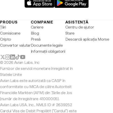
PRODUS
COMPANIE
ASISTENȚĂ
Țări
Cariere
Centru de ajutor
Comisioane
Blog
Stare
Cripto
Presă
Descarcă aplicația Morse
Convertor valutar
Documente legale
Informații obligatorii
© 2026 Avian Labs, Inc
Furnizor de servicii monetare înregistrat în
Statele Unite
Avian Labs este autorizată ca CASP în
conformitate cu MiCA de către Autoriteit
Financiële Markten (AFM) din Țările de Jos
(număr de înregistrare 41000005).
Avian Labs USA, Inc., NMLS ID # 2639252
Cardul Visa de Debit Preplătit ("Cardul") este