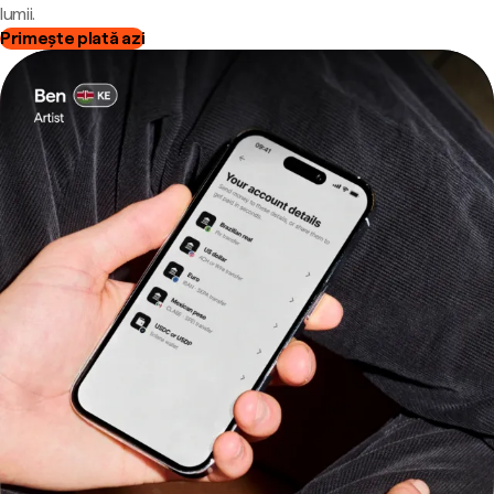
lumii.
Primește plată azi