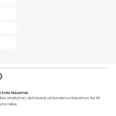
t koks klausimas
kūs atsakymai į dažniausiai užduodamus klausimus, kai tik
jums reikia.