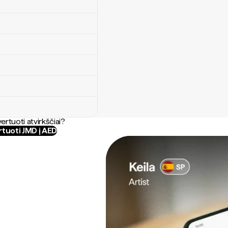
ertuoti atvirkščiai?
tuoti JMD į AED