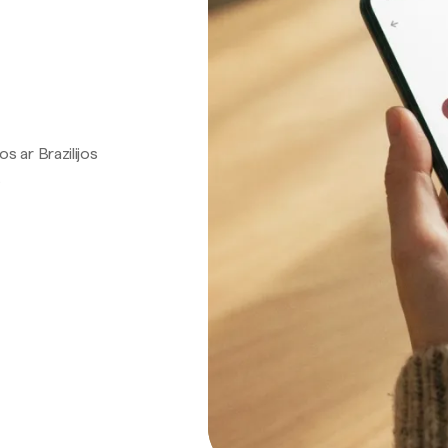
os ar Brazilijos
.