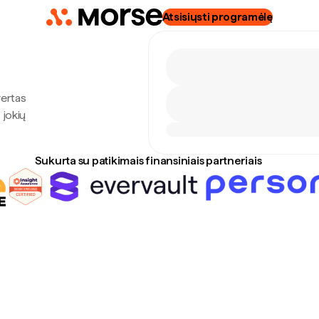
Atsisiųsti programėlę
vertas
 jokių
Sukurta su patikimais finansiniais partneriais