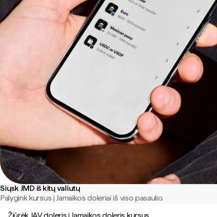
Siųsk JMD iš kitų valiutų
Palygink kursus į Jamaikos doleriai iš viso pasaulio.
Žiūrėk JAV doleris į Jamaikos doleris kursus