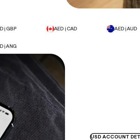
D į GBP
AED į CAD
AED į AUD
D į ANG
USD ACCOUNT DET