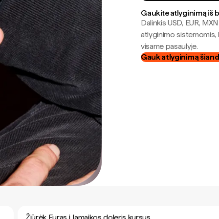
Gaukite atlyginimą iš 
Dalinkis USD, EUR, MXN i
atlyginimo sistemomis, 
visame pasaulyje.
Gauk atlyginimą šian
Žiūrėk Euras į Jamaikos doleris kursus