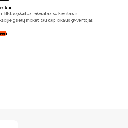
bet kur
r BRL sąskaitos rekvizitais su klientais ir
kad jie galėtų mokėti tau kaip lokalus gyventojas
dien