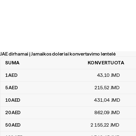
JAE dirhamai į Jamaikos doleriai konvertavimo lentelė
SUMA
KONVERTUOTA
JAE dirhamai į Jamaikos doleriai konvertavimo lentelė
1
AED
43
,10
JMD
5
AED
215
,52
JMD
10
AED
431
,04
JMD
20
AED
862
,09
JMD
50
AED
2 155
,22
JMD