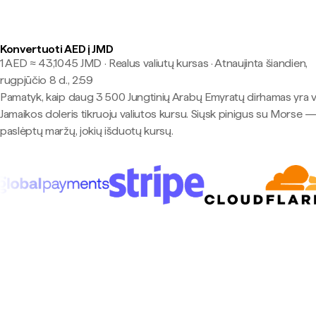
Konvertuoti AED į JMD
1 AED ≈ 43,1045 JMD · Realus valiutų kursas
·
Atnaujinta šiandien,
rugpjūčio 8 d., 2:59
Pamatyk, kaip daug 3 500 Jungtinių Arabų Emyratų dirhamas yra 
Jamaikos doleris tikruoju valiutos kursu. Siųsk pinigus su Morse —
paslėptų maržų, jokių išduotų kursų.