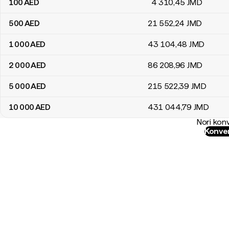
100
AED
4 310
,45
JMD
500
AED
21 552
,24
JMD
1 000
AED
43 104
,48
JMD
2 000
AED
86 208
,96
JMD
5 000
AED
215 522
,39
JMD
10 000
AED
431 044
,79
JMD
Nori konv
Konver