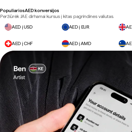
Populiarios AED konversijos
Peržiūrėk JAE dirhamai kursus į kitas pagrindines valiutas.
AED į USD
AED į EUR
AE
AED į CHF
AED į AMD
AE