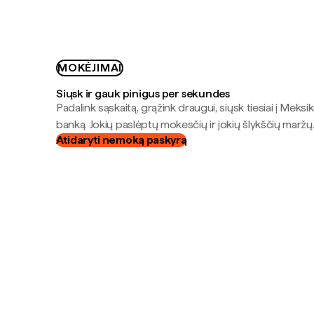
MOKĖJIMAI
Siųsk ir gauk pinigus per sekundes
Padalink sąskaitą, grąžink draugui, siųsk tiesiai į Meksik
banką. Jokių paslėptų mokesčių ir jokių šlykščių maržų
Atidaryti nemoką paskyrą