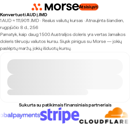
Atsisiųsti
Konvertuoti AUD į JMD
1 AUD ≈ 111,9011 JMD · Realus valiutų kursas
·
Atnaujinta šiandien,
rugpjūčio 8 d., 2:56
Pamatyk, kaip daug 1 500 Australijos doleris yra vertas Jamaikos
doleris tikruoju valiutos kursu. Siųsk pinigus su Morse — jokių
paslėptų maržų, jokių išduotų kursų.
Sukurta su patikimais finansiniais partneriais