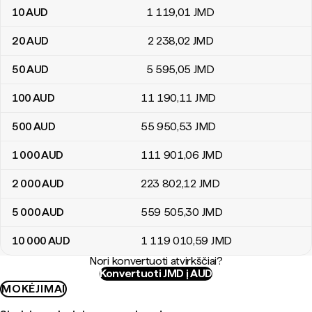
10
AUD
1 119
,01
JMD
20
AUD
2 238
,02
JMD
50
AUD
5 595
,05
JMD
100
AUD
11 190
,11
JMD
500
AUD
55 950
,53
JMD
1 000
AUD
111 901
,06
JMD
2 000
AUD
223 802
,12
JMD
5 000
AUD
559 505
,30
JMD
10 000
AUD
1 119 010
,59
JMD
Nori konvertuoti atvirkščiai?
Konvertuoti JMD į AUD
MOKĖJIMAI