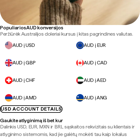
Populiarios AUD konversijos
Peržiūrėk Australijos doleriai kursus į kitas pagrindines valiutas.
AUD į USD
AUD į EUR
AUD į GBP
AUD į CAD
AUD į CHF
AUD į AED
AUD į AMD
AUD į ANG
USD ACCOUNT DETAILS
Gaukite atlyginimą iš bet kur
Dalinkis USD, EUR, MXN ir BRL sąskaitos rekvizitais su klientais ir
atlyginimo sistemomis, kad jie galėtų mokėti tau kaip lokalus