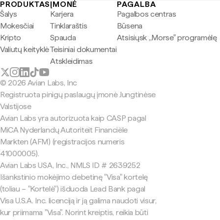
PRODUKTAS
ĮMONĖ
PAGALBA
Šalys
Karjera
Pagalbos centras
Mokesčiai
Tinklaraštis
Būsena
Kripto
Spauda
Atsisiųsk „Morse" programėlę
Valiutų keityklė
Teisiniai dokumentai
Atskleidimas
© 2026 Avian Labs, Inc
Registruota pinigų paslaugų įmonė Jungtinėse
Valstijose
Avian Labs yra autorizuota kaip CASP pagal
MiCA Nyderlandų Autoriteit Financiële
Markten (AFM) (registracijos numeris
41000005).
Avian Labs USA, Inc., NMLS ID # 2639252
Išankstinio mokėjimo debetinę "Visa" kortelę
(toliau – "Kortelė") išduoda Lead Bank pagal
Visa U.S.A. Inc. licenciją ir ją galima naudoti visur,
kur priimama "Visa". Norint kreiptis, reikia būti