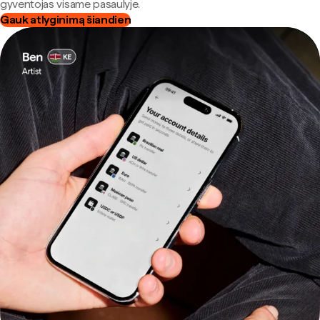
gyventojas visame pasaulyje.
Gauk atlyginimą šiandien