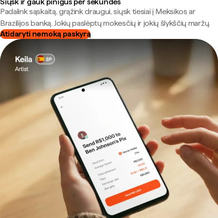
Siųsk ir gauk pinigus per sekundes
Padalink sąskaitą, grąžink draugui, siųsk tiesiai į Meksikos ar
Brazilijos banką. Jokių paslėptų mokesčių ir jokių šlykščių maržų.
Atidaryti nemoką paskyrą