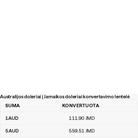
Australijos doleriai į Jamaikos doleriai konvertavimo lentelė
SUMA
KONVERTUOTA
Australijos doleriai į Jamaikos doleriai konvertavimo lentelė
1
AUD
111
,90
JMD
5
AUD
559
,51
JMD