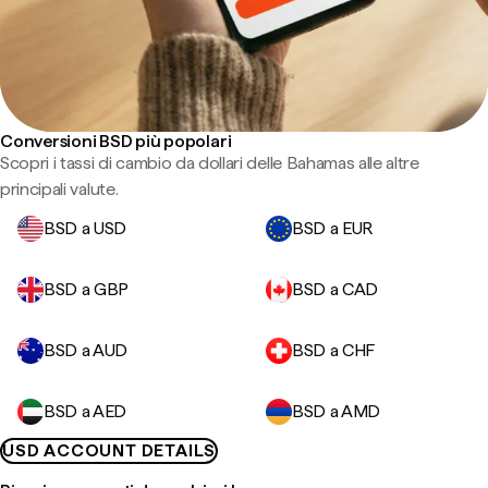
Conversioni BSD più popolari
Scopri i tassi di cambio da dollari delle Bahamas alle altre
principali valute.
BSD a USD
BSD a EUR
BSD a GBP
BSD a CAD
BSD a AUD
BSD a CHF
BSD a AED
BSD a AMD
USD ACCOUNT DETAILS