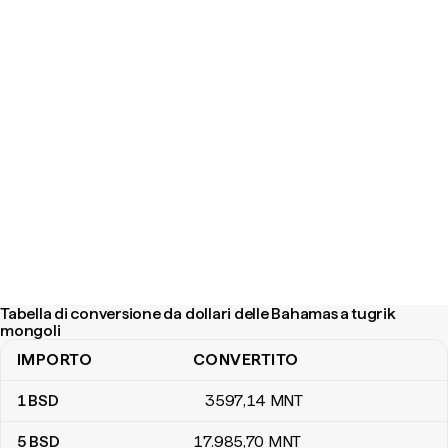
Tabella di conversione da dollari delle Bahamas a tugrik
mongoli
IMPORTO
CONVERTITO
Tabella di conversione da dollari delle Bahamas a tugrik mongoli
1
BSD
3597
,14
MNT
5
BSD
17.985
,70
MNT