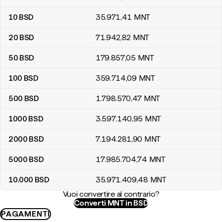
10
BSD
35.971
,41
MNT
20
BSD
71.942
,82
MNT
50
BSD
179.857
,05
MNT
100
BSD
359.714
,09
MNT
500
BSD
1.798.570
,47
MNT
1000
BSD
3.597.140
,95
MNT
2000
BSD
7.194.281
,90
MNT
5000
BSD
17.985.704
,74
MNT
10.000
BSD
35.971.409
,48
MNT
Vuoi convertire al contrario?
Converti MNT in BSD
PAGAMENTI