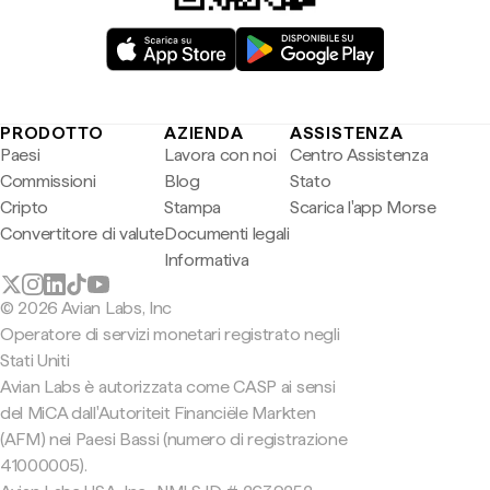
PRODOTTO
AZIENDA
ASSISTENZA
Paesi
Lavora con noi
Centro Assistenza
Commissioni
Blog
Stato
Cripto
Stampa
Scarica l'app Morse
Convertitore di valute
Documenti legali
Informativa
© 2026 Avian Labs, Inc
Operatore di servizi monetari registrato negli
Stati Uniti
Avian Labs è autorizzata come CASP ai sensi
del MiCA dall'Autoriteit Financiële Markten
(AFM) nei Paesi Bassi (numero di registrazione
41000005).