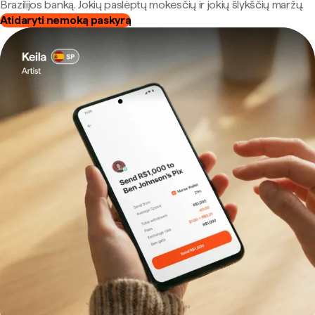
Brazilijos banką. Jokių paslėptų mokesčių ir jokių šlykščių maržų.
Atidaryti nemoką paskyrą