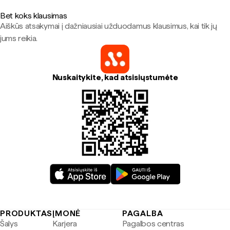
Bet koks klausimas
Aiškūs atsakymai į dažniausiai užduodamus klausimus, kai tik jų
jums reikia.
Nuskaitykite, kad atsisiųstumėte
PRODUKTAS
ĮMONĖ
PAGALBA
Šalys
Karjera
Pagalbos centras