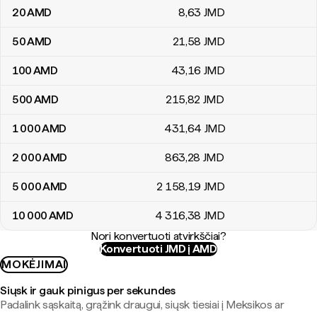
20
AMD
8
,63
JMD
50
AMD
21
,58
JMD
100
AMD
43
,16
JMD
500
AMD
215
,82
JMD
1 000
AMD
431
,64
JMD
2 000
AMD
863
,28
JMD
5 000
AMD
2 158
,19
JMD
10 000
AMD
4 316
,38
JMD
Nori konvertuoti atvirkščiai?
Konvertuoti JMD į AMD
MOKĖJIMAI
Siųsk ir gauk pinigus per sekundes
Padalink sąskaitą, grąžink draugui, siųsk tiesiai į Meksikos ar