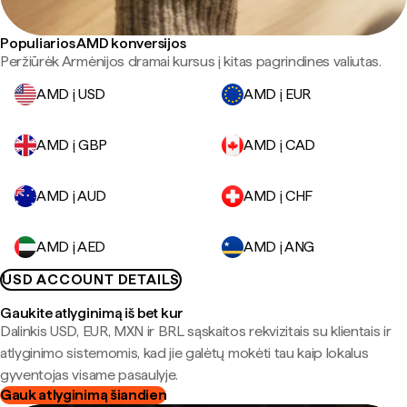
Populiarios AMD konversijos
Peržiūrėk Armėnijos dramai kursus į kitas pagrindines valiutas.
AMD į USD
AMD į EUR
AMD į GBP
AMD į CAD
AMD į AUD
AMD į CHF
AMD į AED
AMD į ANG
USD ACCOUNT DETAILS
Gaukite atlyginimą iš bet kur
Dalinkis USD, EUR, MXN ir BRL sąskaitos rekvizitais su klientais ir
atlyginimo sistemomis, kad jie galėtų mokėti tau kaip lokalus
gyventojas visame pasaulyje.
Gauk atlyginimą šiandien