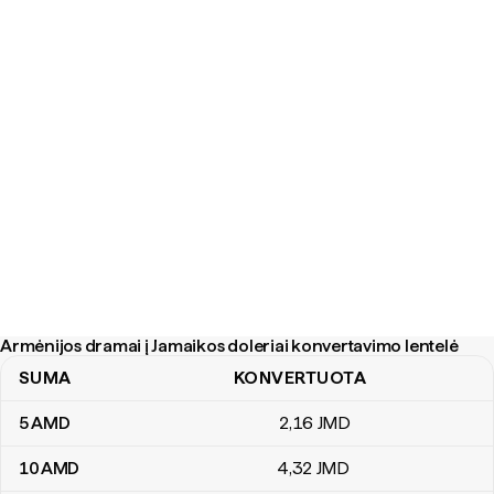
Armėnijos dramai į Jamaikos doleriai konvertavimo lentelė
SUMA
KONVERTUOTA
Armėnijos dramai į Jamaikos doleriai konvertavimo lentelė
5
AMD
2
,16
JMD
10
AMD
4
,32
JMD