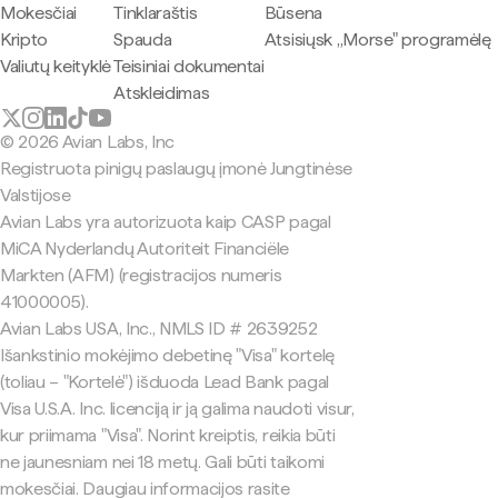
Mokesčiai
Tinklaraštis
Būsena
Kripto
Spauda
Atsisiųsk „Morse" programėlę
Valiutų keityklė
Teisiniai dokumentai
Atskleidimas
© 2026 Avian Labs, Inc
Registruota pinigų paslaugų įmonė Jungtinėse
Valstijose
Avian Labs yra autorizuota kaip CASP pagal
MiCA Nyderlandų Autoriteit Financiële
Markten (AFM) (registracijos numeris
41000005).
Avian Labs USA, Inc., NMLS ID # 2639252
Išankstinio mokėjimo debetinę "Visa" kortelę
(toliau – "Kortelė") išduoda Lead Bank pagal
Visa U.S.A. Inc. licenciją ir ją galima naudoti visur,
kur priimama "Visa". Norint kreiptis, reikia būti
ne jaunesniam nei 18 metų. Gali būti taikomi
mokesčiai. Daugiau informacijos rasite