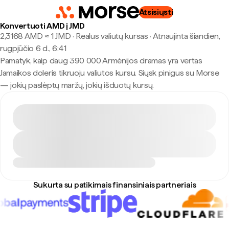
Atsisiųsti
Konvertuoti AMD į JMD
2,3168 AMD ≈ 1 JMD · Realus valiutų kursas
·
Atnaujinta šiandien,
rugpjūčio 6 d., 6:41
Pamatyk, kaip daug 390 000 Armėnijos dramas yra vertas
Jamaikos doleris tikruoju valiutos kursu. Siųsk pinigus su Morse
— jokių paslėptų maržų, jokių išduotų kursų.
Sukurta su patikimais finansiniais partneriais