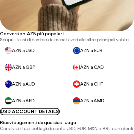
Conversioni AZN più popolari
Scopri i tassi di cambio da manat azeri alle altre principali valute.
AZN a USD
AZN a EUR
AZN a GBP
AZN a CAD
AZN a AUD
AZN a CHF
AZN a AED
AZN a AMD
USD ACCOUNT DETAILS
Ricevi pagamenti da qualsiasi luogo
Condividi i tuoi dettagli di conto USD, EUR, MXN e BRL con clienti