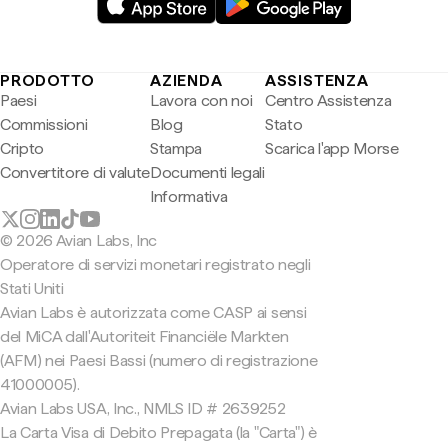
PRODOTTO
AZIENDA
ASSISTENZA
Paesi
Lavora con noi
Centro Assistenza
Commissioni
Blog
Stato
Cripto
Stampa
Scarica l'app Morse
Convertitore di valute
Documenti legali
Informativa
© 2026 Avian Labs, Inc
Operatore di servizi monetari registrato negli
Stati Uniti
Avian Labs è autorizzata come CASP ai sensi
del MiCA dall'Autoriteit Financiële Markten
(AFM) nei Paesi Bassi (numero di registrazione
41000005).
Avian Labs USA, Inc., NMLS ID # 2639252
La Carta Visa di Debito Prepagata (la "Carta") è