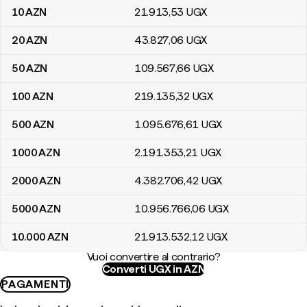
10
AZN
21.913
,53
UGX
20
AZN
43.827
,06
UGX
50
AZN
109.567
,66
UGX
100
AZN
219.135
,32
UGX
500
AZN
1.095.676
,61
UGX
1000
AZN
2.191.353
,21
UGX
2000
AZN
4.382.706
,42
UGX
5000
AZN
10.956.766
,06
UGX
10.000
AZN
21.913.532
,12
UGX
Vuoi convertire al contrario?
Converti UGX in AZN
PAGAMENTI