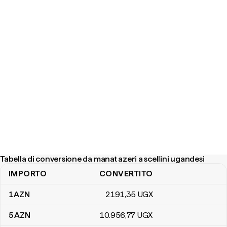
Tabella di conversione da manat azeri a scellini ugandesi
IMPORTO
CONVERTITO
Tabella di conversione da manat azeri a scellini ugandesi
1
AZN
2191
,35
UGX
5
AZN
10.956
,77
UGX